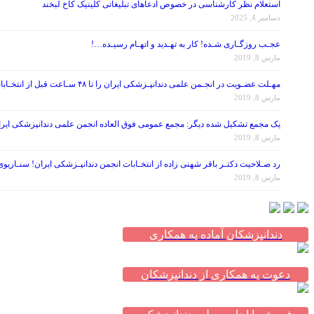
استعلام نظر کارشناسی در خصوص ادعاهای تبلیغاتی کلینیک کاخ لبخند
دسامبر 4, 2025
عجـب روزگـاری شـده! کار به تهـدید و اتهـام رسیـده…!
مارس 8, 2019
مهـلت عضـویت در انجـمن علمی دندانپـزشکی ایران را تا ۴۸ سـاعت قبل از انتخـابات تمـدید کنید!
مارس 8, 2019
یک مجمع تشکیل شده دیگر: مجمع عمومی فوق العاده انجمن علمی دندانپزشکی ایران در تاریخ ۱۳۹۷/۰۷/۲۶ ، با موضوع اصلاح برخی از مواد اساس
مارس 8, 2019
رد صـلاحیت دکتـر باقر شهنی زاده از انتخـابات انجمن دندانپـزشکی ایران! سنـاریو
مارس 8, 2019
دندانپزشکان آماده به همکاری
دعوت به همکاری از دندانپزشکان