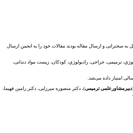
ان متخصص و عمومی که مایل به سخنرانی و ارسال مقاله بودند مقالات خود را به انجمن ارسال
ولوژي، پروتز، پریودنتولوژي، ترمیمی، جراحی، رادیولوژي، کودکان، زیست مواد دندانی،
لی امتیاز داده می‌شد.
دبیرمشاورعلمی ترمیمی
)، دکتر منصوره میرزایی، دکتر رامین فهیما،