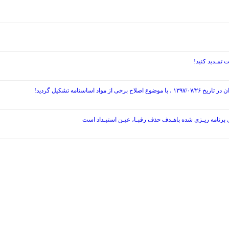
نامه تشکیل گردید!
ی برنامه ریـزی شده باهـدف حذف رقبـا، عیـن استبـداد است