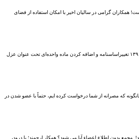
است! همکاران گرامی در سالیان اخیر با امکان استفاده از فضای
پیام برای شرکت کنندگان در مجمع عمومی فوق العاده سال ۱۳۹۳/۹/۱۳ عزل بازرس شرکت کنندگان در مجمع عمومی فوق العاده ۱۳۹۶/۱۲/۰۳ تغییراساسنامه و اضافه کردن ماده واحده‌ای تحت عنوان عزل
 پزشکی همکاران ارجمند، همانگونه که مصرانه از شما درخواست کرده ایم، حتماً با عضو شدن در
در سکوت محض و دور از اطلاع اعضاء تشکیل شد! مجمع بدون اطلاع اعضاء آیا می شود؟ همکار ارجمند؛ با درود،