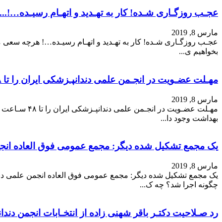
عجـب روزگـاری شـده! کار به تهـدید و اتهـام رسیـده…!...
مارس 8, 2019
عجـب روزگـاری شـده! کار به تهـدید و اتهـام رسیـده…! هرچه سعی می
بخواهیم ی...
مهـلت عضـویت در انجـمن علمی دندانپـزشکی ایران را تا ۴۸ سـاعت قبل از ان...
مارس 8, 2019
مهـلت عضـویت
بهداشت وجود دا...
یک مجمع تشکیل شده دیگر: مجمع عمومی فوق العاده انجم
مارس 8, 2019
چگونه اجرا شد؟ چه ک...
رد صـلاحیت دکتـر باقر شهنی زاده از انتخـابات انجمن دندان