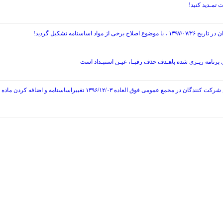
نامه تشکیل گردید!
ی برنامه ریـزی شده باهـدف حذف رقبـا، عیـن استبـداد است
پیام برای شرکت کنندگان در مجمع عمومی فوق العاده سال ۱۳۹۳/۹/۱۳ عزل ب