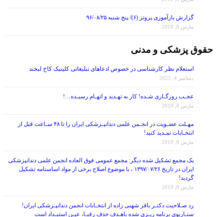
گزارش بازآموزی پروتز (۶)/ پنج شنبه ۹۶/۰۸/۲۵
مارس 8, 2018
حقوق پزشکی و مدنی
استعلام نظر کارشناسی در خصوص ادعاهای تبلیغاتی کلینیک کاخ لبخند
دسامبر 4, 2025
عجـب روزگـاری شـده! کار به تهـدید و اتهـام رسیـده…!
مارس 8, 2019
مهـلت عضـویت در انجـمن علمی دندانپـزشکی ایران را تا ۴۸ سـاعت قبل از
انتخـابات تمـدید کنید!
مارس 8, 2019
یک مجمع تشکیل شده دیگر: مجمع عمومی فوق العاده انجمن علمی دندانپزشکی
ایران در تاریخ ۱۳۹۷/۰۷/۲۶ ، با موضوع اصلاح برخی از مواد اساسنامه تشکیل
گردید!
مارس 8, 2019
رد صـلاحیت دکتـر باقر شهنی زاده از انتخـابات انجمن دندانپـزشکی ایران!
سنـاریوی برنامه ریـزی شده باهـدف حذف رقبـا، عیـن استبـداد است