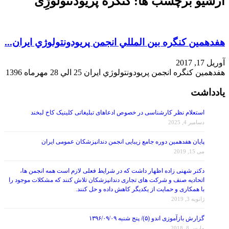
آرشیو برچسب ها:
کنگره پریودنتولوژِی
هفدهمين کنگره بين المللي انجمن پريودونتولوژي ايران...
آوریل 17, 2017
هفدهمين کنگره انجمن پريودونتولوژي ايران 25 الي 28 مهرماه 1396
یادداشت
استعلام نظر کارشناسی در خصوص ادعاهای تبلیغاتی کلینیک کاخ لبخند
دسامبر 4, 2025
پایان هفدهمین دوره جامع زیبایی انجمن دندانپزشکان عمومی ایران
می 15, 2019
دکتر شهنی زاده اظهار داشت که در شرایط فعلی لازم است همه انجمن ها،
اتحادیه صنف و شرکت های تجاری دندانپزشکان تلاش کنند که مشکلات موجود را
با همکاری و حمایت از یکدیگر کاهش داده و حل کنند.
ژانویه 3, 2019
گزارش بازآموزی اندو (۵)/ پنج شنبه ۱۳۹۶/۰۹/۰۹
مارس 8, 2018