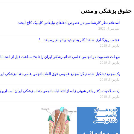
حقوق پزشکی و مدنی
استعلام نظر کارشناسی در خصوص ادعاهای تبلیغاتی کلینیک کاخ لبخند
دسامبر 4, 2025
عجـب روزگـاری شـده! کار به تهـدید و اتهـام رسیـده…!
مارس 8, 2019
مهـلت عضـویت در انجـمن علمی دندانپـزشکی ایران را تا ۴۸ سـاعت قبل از انتخـابات تمـدید کنید!
مارس 8, 2019
یک مجمع تشکیل شده دیگر: مجمع عمومی فوق العاده انجمن علمی دندانپزشکی ایران در تاریخ ۱۳۹۷/۰۷/۲۶ ، با موضوع اصلاح برخی از مواد اساس
مارس 8, 2019
رد صـلاحیت دکتـر باقر شهنی زاده از انتخـابات انجمن دندانپـزشکی ایران! سنـاریو
مارس 8, 2019