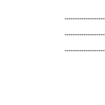
*********************
*********************
*********************