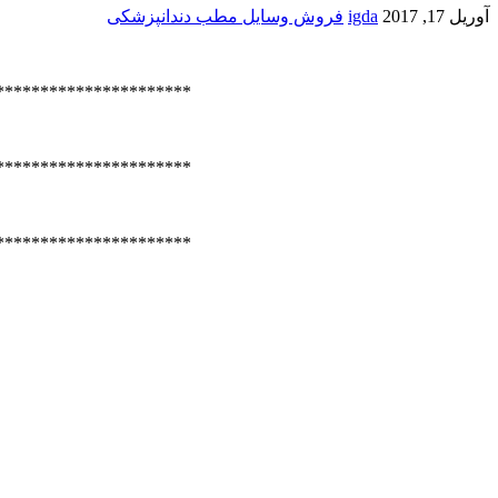
آوریل 17, 2017
igda
فروش وسایل مطب دندانپزشکی
**********************
**********************
**********************