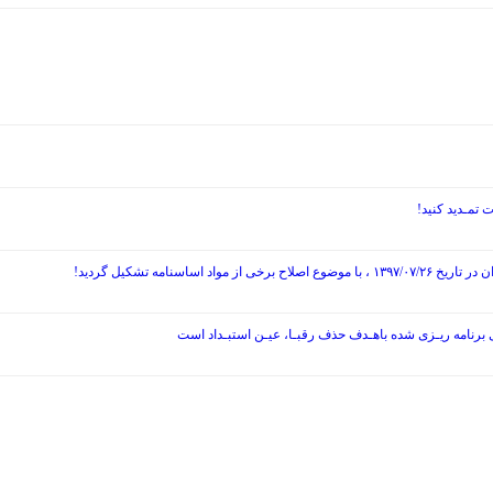
نامه تشکیل گردید!
ی برنامه ریـزی شده باهـدف حذف رقبـا، عیـن استبـداد است