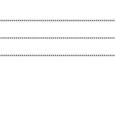
********************************************************
********************************************************
********************************************************