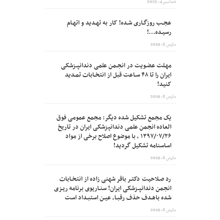
دسامبر 4, 2025
عجـب روزگـاری شـده! کار به تهـدید و اتهـام
رسیـده…!
مارس 8, 2019
مهـلت عضـویت در انجـمن علمی دندانپـزشکی
ایران را تا ۴۸ سـاعت قبل از انتخـابات تمـدید
کنید!
مارس 8, 2019
یک مجمع تشکیل شده دیگر: مجمع عمومی فوق
العاده انجمن علمی دندانپزشکی ایران در تاریخ
۱۳۹۷/۰۷/۲۶ ، با موضوع اصلاح برخی از مواد
اساسنامه تشکیل گردید!
مارس 8, 2019
رد صـلاحیت دکتـر باقر شهنی زاده از انتخـابات
انجمن دندانپـزشکی ایران! سنـاریوی برنامه ریـزی
شده باهـدف حذف رقبـا، عیـن استبـداد است
مارس 8, 2019