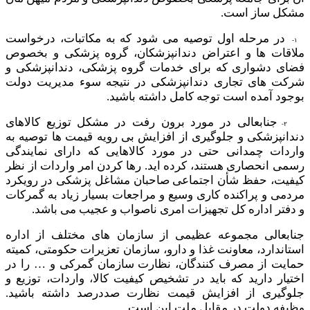
در مرحله اول توصیه می شود که به مکاتبات، درخواست
۱
ملاقات ها و اعتراض دندانپزشکان، گروه پزشکی و بخصوص
فضای دشواری که برای خدمات گروه پزشکی، دندانپزشکی و
شرکت های تجاری دندانپزشکی در نتیجه سوء مدیریت دولت
بوجود آمده است توجه کامل داشته باشید.
جنابعالی در مورد برون رفت در مشکل توزیع کالاهای
۲
دندانپزشکی و جلوگیری از افزایش بی رویه قیمت ها توصیه به
واردات چمدانی حتی در مورد کالاهایی که دارای نمایندگی
رسمی انحصاری هستند، کرده اید. رها کردن امر واردات از نظر
کیفیت، حفظ شأن اجتماعی صاحبان مشاغل پزشکی در رویکرد
مردمی و پراکنده کاری وسیع و مراجعات بسیار زیاد به گمرکات
و دفتر اداره کل تجهیزات امری ناصواب و عجیب می باشد.
جنابعالی مجموعه عظیمی از سازمان های مختلف از اداره
استاندارد، معاونت غذا و دارو، سازمان تعزیرات حکومتی، کمیته
حمایت از مصرف کنندگان، نظارت سازمان گمرکی و … را در
اختیار دارید که باید در تشخیص کیفیت کالا، واردات، توزیع و
جلوگیری از افزایش قیمت نظارت صددرصد داشته باشید.
وظیفه دولت در مقابل ملت این است.