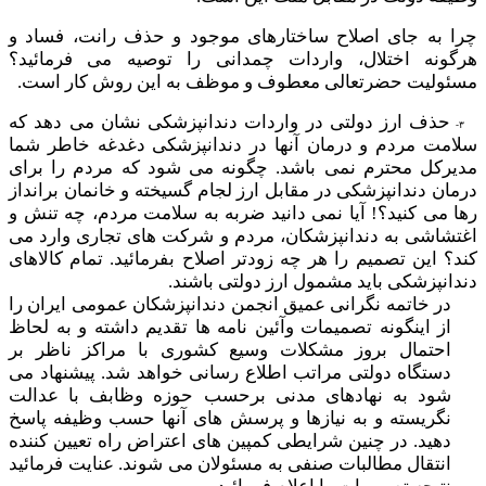
چرا به جای اصلاح ساختارهای موجود و حذف رانت، فساد و
هرگونه اختلال، واردات چمدانی را توصیه می فرمائید؟
مسئولیت حضرتعالی معطوف و موظف به این روش کار است.
حذف ارز دولتی در واردات دندانپزشکی نشان می دهد که
۳
سلامت مردم و درمان آنها در دندانپزشکی دغدغه خاطر شما
مدیرکل محترم نمی باشد. چگونه می شود که مردم را برای
درمان دندانپزشکی در مقابل ارز لجام گسیخته و خانمان برانداز
رها می کنید؟! آیا نمی دانید ضربه به سلامت مردم، چه تنش و
اغتشاشی به دندانپزشکان، مردم و شرکت های تجاری وارد می
کند؟ این تصمیم را هر چه زودتر اصلاح بفرمائید. تمام کالاهای
دندانپزشکی باید مشمول ارز دولتی باشند.
در خاتمه نگرانی عمیق انجمن دندانپزشکان عمومی ایران را
از اینگونه تصمیمات وآئین نامه ها تقدیم داشته و به لحاظ
احتمال بروز مشکلات وسیع کشوری با مراکز ناظر بر
دستگاه دولتی مراتب اطلاع رسانی خواهد شد. پیشنهاد می
شود به نهادهای مدنی برحسب حوزه وظابف با عدالت
نگریسته و به نیازها و پرسش های آنها حسب وظیفه پاسخ
دهید. در چنین شرایطی کمپین های اعتراض راه تعیین کننده
انتقال مطالبات صنفی به مسئولان می شوند. عنایت فرمائید
نتیجه تصمیمات را اعلام فرمائید.