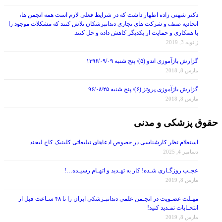
دکتر شهنی زاده اظهار داشت که در شرایط فعلی لازم است همه انجمن ها،
اتحادیه صنف و شرکت های تجاری دندانپزشکان تلاش کنند که مشکلات موجود را
با همکاری و حمایت از یکدیگر کاهش داده و حل کنند.
ژانویه 3, 2019
گزارش بازآموزی اندو (۵)/ پنج شنبه ۱۳۹۶/۰۹/۰۹
مارس 8, 2018
گزارش بازآموزی پروتز (۶)/ پنج شنبه ۹۶/۰۸/۲۵
مارس 8, 2018
حقوق پزشکی و مدنی
استعلام نظر کارشناسی در خصوص ادعاهای تبلیغاتی کلینیک کاخ لبخند
دسامبر 4, 2025
عجـب روزگـاری شـده! کار به تهـدید و اتهـام رسیـده…!
مارس 8, 2019
مهـلت عضـویت در انجـمن علمی دندانپـزشکی ایران را تا ۴۸ سـاعت قبل از
انتخـابات تمـدید کنید!
مارس 8, 2019