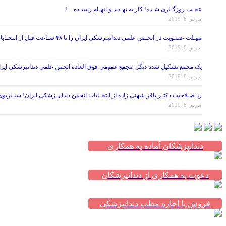
عجـب روزگـاری شـده! کار به تهـدید و اتهـام رسیـده…!
مارس 8, 2019
مهـلت عضـویت در انجـمن علمی دندانپـزشکی ایران را تا ۴۸ سـاعت قبل از انتخـابات تمـدید کنید!
مارس 8, 2019
یک مجمع تشکیل شده دیگر: مجمع عمومی فوق العاده انجمن علمی دندانپزشکی ایران در تاریخ ۱۳۹۷/۰۷/۲۶ ، با موضوع اصلاح برخی از مواد اساس
مارس 8, 2019
رد صـلاحیت دکتـر باقر شهنی زاده از انتخـابات انجمن دندانپـزشکی ایران! سنـاریو
مارس 8, 2019
دندانپزشکان آماده به همکاری
دعوت به همکاری از دندانپزشکان
فروش یا اجاره مطب دندانپزشکی