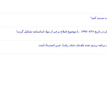
نامه تشکیل گردید!
ی برنامه ریـزی شده باهـدف حذف رقبـا، عیـن استبـداد است