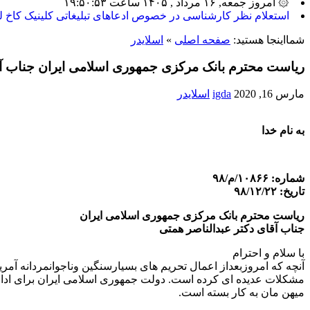
۞ امروز جمعه, ۱۶ مرداد , ۱۴۰۵ ساعت ۱۹:۵۰:۵۳
بیشترین_
شمااینجا هستید:
صفحه اصلی
»
اسلایدر
ریاست محترم بانک مرکزی جمهوری اسلامی ایران جناب آق
مارس 16, 2020
igda
اسلایدر
به نام خدا
شماره: ١٠٨۶۶/م/٩٨
تاریخ: ٩٨/١٢/٢٢
ریاست محترم بانک مرکزی جمهوری اسلامی ایران
جناب آقای دکتر عبدالناصر همتی
با سلام و احترام
آنچه که امروزبعداز اعمال تحریم های بسیارسنگین وناجوانمردانه آم
مشکلات عدیده ای کرده است. دولت جمهوری اسلامی ایران برای اداره
میهن مان به کار بسته است.