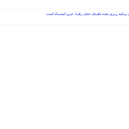
ی برنامه ریـزی شده باهـدف حذف رقبـا، عیـن استبـداد است