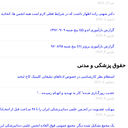
می 15, 2019
دکتر شهنی زاده اظهار داشت که در شرایط فعلی لازم است همه انجمن ها، اتحادیه 
ژانویه 3, 2019
گزارش بازآموزی اندو (۵)/ پنج شنبه ۱۳۹۶/۰۹/۰۹
مارس 8, 2018
گزارش بازآموزی پروتز (۶)/ پنج شنبه ۹۶/۰۸/۲۵
مارس 8, 2018
حقوق پزشکی و مدنی
استعلام نظر کارشناسی در خصوص ادعاهای تبلیغاتی کلینیک کاخ لبخند
دسامبر 4, 2025
عجـب روزگـاری شـده! کار به تهـدید و اتهـام رسیـده…!
مارس 8, 2019
مهـلت عضـویت در انجـمن علمی دندانپـزشکی ایران را تا ۴۸ سـاعت قبل از انتخـابات تمـدید کنید!
مارس 8, 2019
یک مجمع تشکیل شده دیگر: مجمع عمومی فوق العاده انجمن علمی دندانپزشکی ایران در تاریخ ۱۳۹۷/۰۷/۲۶ ، با موضوع اصلاح برخی از مواد اساس