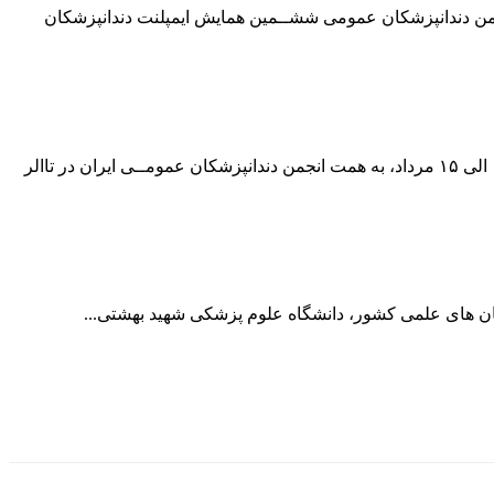
جمن دندانپزشکان عمومی ششــمین همایش ایمپلنت دندانپزشکان
دکتر فرزانه فرید دبیر مشاور علمی پروتز ششمین همایش ایمپلنت انجمن دندانپزشکان عمومی ایران ششــمین همایش ایمپلنت از تاریخ ۱۳ الی ۱۵ مرداد، به همت انجمن دندانپزشکان عمومــی ایران در تاالر
کان های علمی کشور، دانشگاه علوم پزشکی شهید بهشتی...