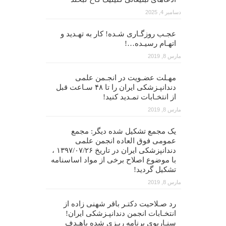
دسامبر 4, 2025
عجـب روزگـاری شـده! کار به تهـدید و
اتهـام رسیـده…!
مارس 8, 2019
مهـلت عضـویت در انجـمن علمی
دندانپـزشکی ایران را تا ۴۸ سـاعت قبل
از انتخـابات تمـدید کنید!
مارس 8, 2019
یک مجمع تشکیل شده دیگر: مجمع
عمومی فوق العاده انجمن علمی
دندانپزشکی ایران در تاریخ ۱۳۹۷/۰۷/۲۶ ،
با موضوع اصلاح برخی از مواد اساسنامه
تشکیل گردید!
مارس 8, 2019
رد صـلاحیت دکتـر باقر شهنی زاده از
انتخـابات انجمن دندانپـزشکی ایران!
سنـاریوی برنامه ریـزی شده باهـدف