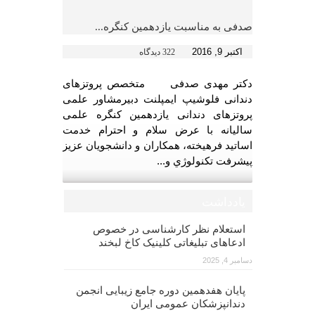
صدفی به مناسبت یازدهمین کنگره...
اکتبر 9, 2016
322 دیدگاه
دکتر مهدی صدفی متخصص پروتزهای
دندانی فلوشیپ ایمپلنت دبیرمشاور علمی
پروتزهای دندانی یازدهمین کنگره علمی
سالیانه با عرض سلام و احترام خدمت
اساتيد فرهيخته، همكاران و دانشجويان عزيز
پيشرفت تكنولوژي و...
یادداشت
استعلام نظر کارشناسی در خصوص
ادعاهای تبلیغاتی کلینیک کاخ لبخند
دسامبر 4, 2025
پایان هفدهمین دوره جامع زیبایی انجمن
دندانپزشکان عمومی ایران