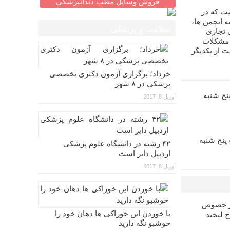
فروش وسایل مطب دندانپزشکی
ت که در
 انجمن ها،
سلامت و پزشکی
 تجاری
 مشکلات
ت از یکدیگر
خرداد؛ برگزاری آزمون دکتری تخصصی
پزشکی در ۸ شهر
زآموزی اندو (۵)/ پنج شنبه
آوریل 8, 2017
ش بازآموزی پروتز (۶)/ پنج شنبه
۴۲ رشته در دانشگاه علوم پزشکی
اردبیل دایر است
آوریل 8, 2017
در خصوص
با خوردن این خوراکی ها دهان خود را
خ لبخند
خوشبو نگه دارید