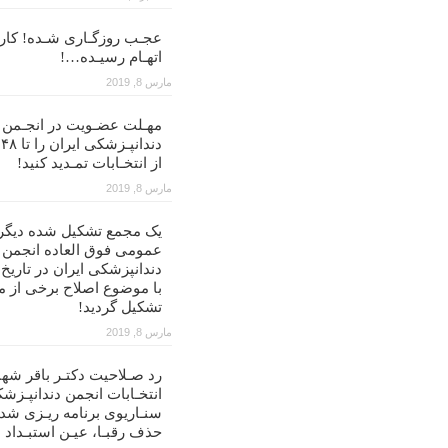
عجـب روزگـاری شـده! کار ب
اتهـام رسیـده…!
مارس 8, 2019
مهـلت عضـویت در انجـمن
د
از انتخـابات تمـدید کنید!
مارس 8, 2019
یک مجمع تشکیل شده دیگر
عمومی فوق العاده انجمن
با موضوع اصلاح برخی از م
تشکیل گردید!
مارس 8, 2019
رد صـلاحیت دکتـر باقر شهن
انتخـابات انجمن دندانپـزشک
سنـاریوی برنامه ریـزی شد
حذف رقبـا، عیـن استبـداد