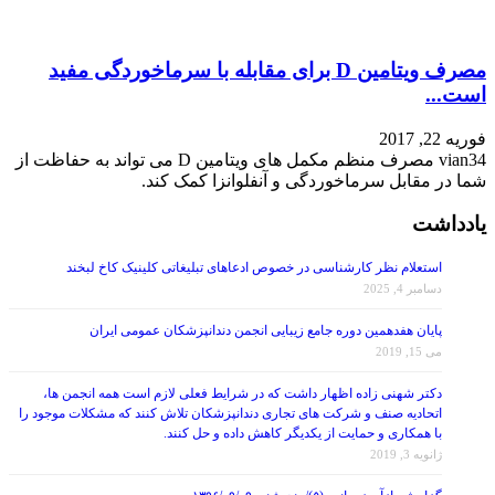
مصرف ویتامین D برای مقابله با سرماخوردگی مفید
است...
فوریه 22, 2017
vian34 مصرف منظم مکمل های ویتامین D می تواند به حفاظت از
شما در مقابل سرماخوردگی و آنفلوانزا کمک کند.
یادداشت
استعلام نظر کارشناسی در خصوص ادعاهای تبلیغاتی کلینیک کاخ لبخند
دسامبر 4, 2025
پایان هفدهمین دوره جامع زیبایی انجمن دندانپزشکان عمومی ایران
می 15, 2019
دکتر شهنی زاده اظهار داشت که در شرایط فعلی لازم است همه انجمن ها،
اتحادیه صنف و شرکت های تجاری دندانپزشکان تلاش کنند که مشکلات موجود را
با همکاری و حمایت از یکدیگر کاهش داده و حل کنند.
ژانویه 3, 2019