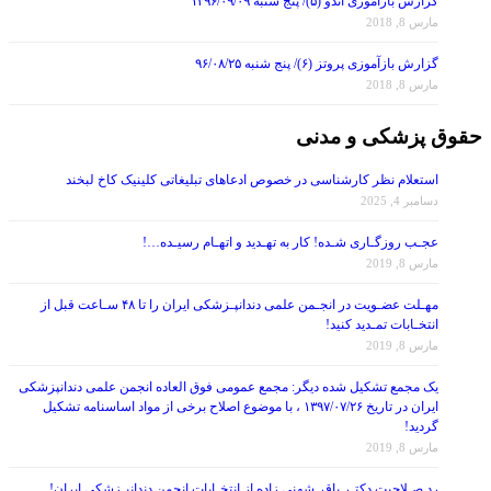
گزارش بازآموزی اندو (۵)/ پنج شنبه ۱۳۹۶/۰۹/۰۹
مارس 8, 2018
گزارش بازآموزی پروتز (۶)/ پنج شنبه ۹۶/۰۸/۲۵
مارس 8, 2018
حقوق پزشکی و مدنی
استعلام نظر کارشناسی در خصوص ادعاهای تبلیغاتی کلینیک کاخ لبخند
دسامبر 4, 2025
عجـب روزگـاری شـده! کار به تهـدید و اتهـام رسیـده…!
مارس 8, 2019
مهـلت عضـویت در انجـمن علمی دندانپـزشکی ایران را تا ۴۸ سـاعت قبل از
انتخـابات تمـدید کنید!
مارس 8, 2019
یک مجمع تشکیل شده دیگر: مجمع عمومی فوق العاده انجمن علمی دندانپزشکی
ایران در تاریخ ۱۳۹۷/۰۷/۲۶ ، با موضوع اصلاح برخی از مواد اساسنامه تشکیل
گردید!
مارس 8, 2019
رد صـلاحیت دکتـر باقر شهنی زاده از انتخـابات انجمن دندانپـزشکی ایران!