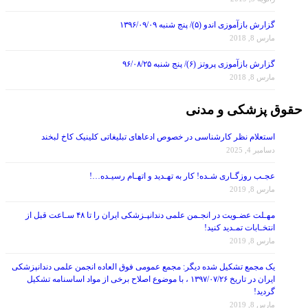
گزارش بازآموزی اندو (۵)/ پنج شنبه ۱۳۹۶/۰۹/۰۹
مارس 8, 2018
گزارش بازآموزی پروتز (۶)/ پنج شنبه ۹۶/۰۸/۲۵
مارس 8, 2018
حقوق پزشکی و مدنی
استعلام نظر کارشناسی در خصوص ادعاهای تبلیغاتی کلینیک کاخ لبخند
دسامبر 4, 2025
عجـب روزگـاری شـده! کار به تهـدید و اتهـام رسیـده…!
مارس 8, 2019
مهـلت عضـویت در انجـمن علمی دندانپـزشکی ایران را تا ۴۸ سـاعت قبل از
انتخـابات تمـدید کنید!
مارس 8, 2019
یک مجمع تشکیل شده دیگر: مجمع عمومی فوق العاده انجمن علمی دندانپزشکی
ایران در تاریخ ۱۳۹۷/۰۷/۲۶ ، با موضوع اصلاح برخی از مواد اساسنامه تشکیل
گردید!
مارس 8, 2019