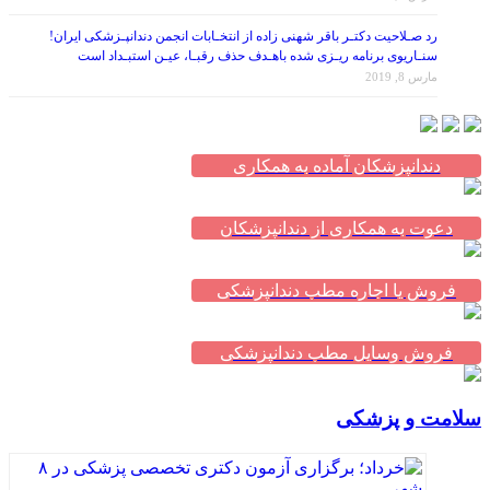
رد صـلاحیت دکتـر باقر شهنی زاده از انتخـابات انجمن دندانپـزشکی ایران!
سنـاریوی برنامه ریـزی شده باهـدف حذف رقبـا، عیـن استبـداد است
مارس 8, 2019
دندانپزشکان آماده به همکاری
دعوت به همکاری از دندانپزشکان
فروش یا اجاره مطب دندانپزشکی
فروش وسایل مطب دندانپزشکی
سلامت و پزشکی