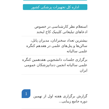
اداره کل تجهیزات پزشکی کشور
آخرین اخبار
استعلام نظر کارشناسی در خصوص
ادعاهای تبلیغاتی کلینیک کاخ لبخند
بیشترین تعداد سخنرانان، مدیران پانل،
سالن‌ها و پنل‌های علمی در هفدهم کنگره
علمی سالیانه
برگزاری جلسات دانشجویی هفدهمین کنگره
علمی سالیانه انجمن دندانپزشکان عمومی
ایران
اخبار مهم
1
گزارش برگزاری هفته اول از نهمین
دوره جامع زیبایی...