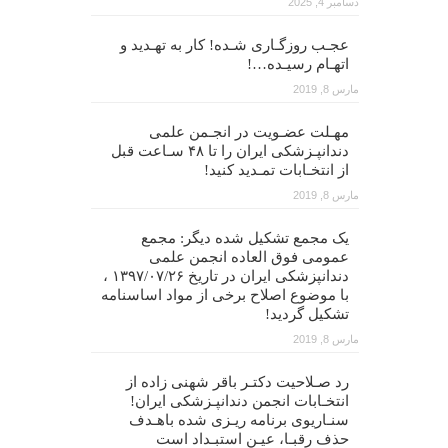
دسامبر 4, 2025
عجـب روزگـاری شـده! کار به تهـدید و
اتهـام رسیـده…!
مارس 8, 2019
مهـلت عضـویت در انجـمن علمی
دندانپـزشکی ایران را تا ۴۸ سـاعت قبل
از انتخـابات تمـدید کنید!
مارس 8, 2019
یک مجمع تشکیل شده دیگر: مجمع
عمومی فوق العاده انجمن علمی
دندانپزشکی ایران در تاریخ ۱۳۹۷/۰۷/۲۶ ،
با موضوع اصلاح برخی از مواد اساسنامه
تشکیل گردید!
مارس 8, 2019
رد صـلاحیت دکتـر باقر شهنی زاده از
انتخـابات انجمن دندانپـزشکی ایران!
سنـاریوی برنامه ریـزی شده باهـدف
حذف رقبـا، عیـن استبـداد است