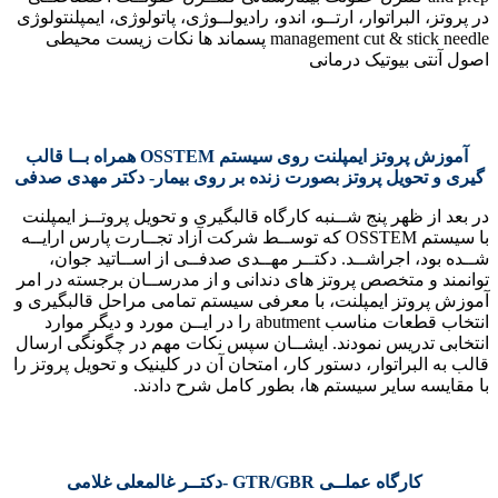
در پروتز، البراتوار، ارتــو، اندو، رادیولــوژی، پاتولوژی، ایمپلنتولوژی
management cut & stick needle پسماند ها نکات زیست محیطی
اصول آنتی بیوتیک درمانی
آموزش پروتز ایمپلنت روی سیستم OSSTEM همراه بــا قالب
گیری و تحویل پروتز بصورت زنده بر روی بیمار- دکتر مهدی صدفی
در بعد از ظهر پنج شــنبه کارگاه قالبگیری و تحویل پروتــز ایمپلنت
با سیستم OSSTEM که توســط شرکت آزاد تجــارت پارس ارایــه
شــده بود، اجراشــد. دکتــر مهــدی صدفــی از اســاتید جوان،
توانمند و متخصص پروتز های دندانی و از مدرســان برجسته در امر
آموزش پروتز ایمپلنت، با معرفی سیستم تمامی مراحل قالبگیری و
انتخاب قطعات مناسب abutment را در ایــن مورد و دیگر موارد
انتخابی تدریس نمودند. ایشــان سپس نکات مهم در چگونگی ارسال
قالب به البراتوار، دستور کار، امتحان آن در کلینیک و تحویل پروتز را
با مقایسه سایر سیستم ها، بطور کامل شرح دادند.
کارگاه عملــی GTR/GBR -دکتــر غالمعلی غلامی