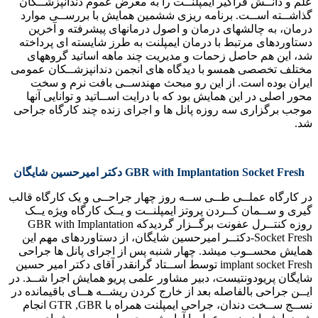
علم و دانــش فراگیر ایمپلنــت را به معرض عموم دندانپزشــکان
گذاشــته اســت. برنامه ریزی ششمین همایش با بررســی موارد
درمان، به چالشهای درمان و اصول درمانهای پیشرفته و آخرین
دستاوردهای مرتبط با درمان ایمپلنت به طرز شایسته ای پرداخته
شد، این هم حاصل زحمات و مدیریت چند ماهه اساتید گروههای
مختلف تخصصی همسو با دیدگاه های انجمن دندانپزشــکان عمومی
ایران بوده است. از این رو مبحث مهندســی بافت نرم و سخت
محور اصلی در این همایش بود که با درایت اســاتید و توانایی آنها
موجب برگزاری سه روزه پانل ها و اجرای زنده چند کارگاه جراحی
شد.
GBR with Implantation Socket Fresh دکتر امیرحسین شایگان
در کارگاه عملــی طــی ســه روز چهار جراحــی و یک کارگاه قالب
گیری و ســمان کــردن پروتز ایمپلنــت و یــک کارگاه ویژه یــک
روزه کنتــرل عفونت برگــزار گردیدکه GBR with Implantation
Socket Fresh-دکتــر امیرحسین شایگان، از دستاوردهای مهم این
همایش محســوب میشد. چهار شنبه پس از اجرای پانل ها جراحی
implant socket Fresh توسط اســتاد گرانقدر آقای دکتر امیر حسین
شایگان پریودونتیست، دبیر مشاور علمی پریو همایش اجرا شــد. در
ایــن جراحی بالفاصله بعد از خارج کردن ریشــه هــای باقیمانده در
نســج ســخت دندان، جراحی ایمپلنت همراه با GTR ,GBR انجام