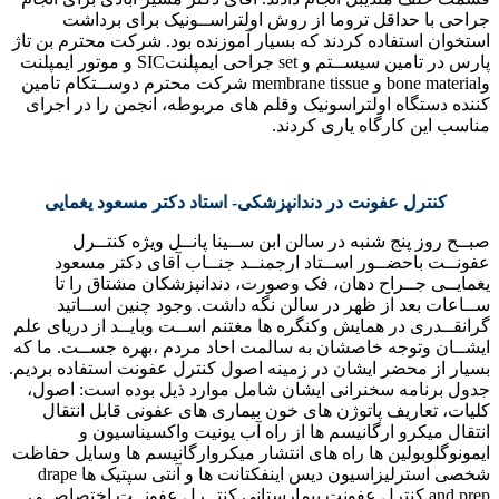
جراحی با حداقل تروما از روش اولتراســونیک برای برداشت
استخوان استفاده کردند که بسیار آموزنده بود. شرکت محترم بن تاژ
پارس در تامین سیســتم و set جراحی ایمپلنتSIC و موتور ایمپلنت
وbone material و membrane tissue شرکت محترم دوســتکام تامین
کننده دستگاه اولتراسونیک وقلم های مربوطه، انجمن را در اجرای
مناسب این کارگاه یاری کردند.
کنترل عفونت در دندانپزشکی- استاد دکتر مسعود یغمایی
صبــح روز پنج شنبه در سالن ابن ســینا پانــل ویژه کنتــرل
عفونــت باحضــور اســتاد ارجمنــد جنــاب آقای دکتر مسعود
یغمایــی جــراح دهان، فک وصورت، دندانپزشکان مشتاق را تا
ســاعات بعد از ظهر در سالن نگه داشت. وجود چنین اســاتید
گرانقــدری در همایش وکنگره ها مغتنم اســت وبایــد از دریای علم
ایشــان وتوجه خاصشان به سالمت احاد مردم ،بهره جســت. ما که
بسیار از محضر ایشان در زمینه اصول کنترل عفونت استفاده بردیم.
جدول برنامه سخنرانی ایشان شامل موارد ذیل بوده است: اصول،
کلیات، تعاریف پاتوژن های خون بیماری های عفونی قابل انتقال
انتقال میکرو ارگانیسم ها از راه آب یونیت واکسیناسیون و
ایمونوگلوبولین ها راه های انتشار میکروارگانیسم ها وسایل حفاظت
شخصی استرلیزاسیون دیس اینفکتانت ها و آنتی سپتیک ها drape
and prep کنترل عفونت بیمارستانی کنتــرل عفونــت اختصاصــی