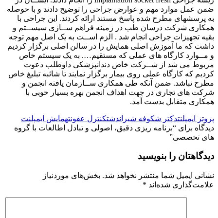
ضمن عمل موارد مهم و عوارض جراحی را توضیح دادند و با حوصله
به پرسشهای مطرح شده پاسخ مستند ارائه کردند. این جراحی با
همکاری شرکت درسان طب در زمینه فراهم ســازی سیســتم و
بقیه تجهیزات جراحی انجام شد . الزم اســت به یک اصل مهم توجه
داشت که ما آموزش اصلی همایش را در سالن اصلی برگزار کردیم
و مــوارد کارگاه های عملی که مستقیم…. به یک سیستم خاص
مربوط می شد از شــرکت خاص دندانپزشکی داوطلب دعوت
کردیم که کارگاه عملی روی بیمار برگزار نمایند تا شائبه تبلیغ خاص
مطرح نباشد. ضمن آنکه طی همکاری ســازمان یافته انجمن و
شرکت های تجاری در جهت اهداف انجمن بهره بسیار خوبی با
همکاری متقابل بدست آمد.
پروتز ایمپلنت
دکتر شکوفه شیراندشت
کنترل عفونت
همایش ایمپلنت
دیدگاه برای “
برنامه ریزی دقیق، اصولی و تبادل اطالعات با گروه
های تخصصی
”
دیدگاهتان را بنویسید
نشانی ایمیل شما منتشر نخواهد شد.
بخش‌های موردنیاز
علامت‌گذاری شده‌اند
*