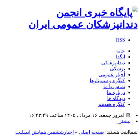
RSS
خانه
ایگدا
دندانپزشکی
پزشکی
اخبار عمومی
کنگره و سمینارها
تماس با ما
درباره ما
دیدگاه ها
کنگره هفدهم
۞ امروز جمعه, ۱۶ مرداد , ۱۴۰۵ ساعت ۱۶:۴۳:۴۹
بیشترین تعداد س_
شمااینجا هستید:
صفحه اصلی
»
اخبارششمین همایش ایمپلنت