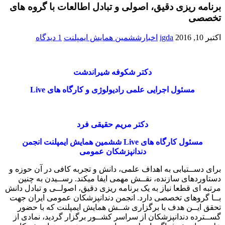
برنامه ریزی دقیق، اصولی و تبادل اطالعات با گروه های
تخصصی
اکتبر 10, 2016
igda
اخبارششمین همایش ایمپلنت
1 دیدگاه
دکتر شکوفه شیراندشت
مسئول اجرایی علمی رادیولوژی و کارگاه های Live
دکتر مریم حقیقی فرد
مسئول کارگاه های Live ششمین همایش ایمپلنت انجمن
دندانپزشکان عمومی
برای دســتیابی به اهداف علمی، دانش و تجربه کافی در آن حوزه و
دستاوردهای سازنده، نقــش مهمی ایفا میکند. رســیدن به چنین
مرتبه ای قطعا نیاز به یک برنامه ریزی دقیق، اصولــی و تبادل دانش
بــا گروهای تخصصی دارد. انجمن دندانپزشکان عمومی ایران جهت
تحقق ایــن هدف با برگزاری شــش همایش ایمپلنت که با حضور
گســترده دندانپزشکان از سراسر کشــور برگزار گردید، نمادی از