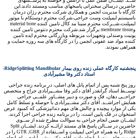
شــد. ایشــان ضمن عمل با آرامش و حوصله به پرســشهای
حاضرین درسالن سخنرانی پاسخهای مناسب ومستند دادند.این
کارگاه با مدیریت انجمن و همکاری شرکت محترم رژان درمان
باسیستم ایمپلنت وست جراحی،شرکت محترم دوستکام با موتور
ایمپلنت،شــرکت محترم سینا مد کاال تامین کننده material bone
وmembrane tissue برگزار شد.شرکت محترم دنتوس تامین کننده
یونیت وصندلی وتجهیزات مربوطه وبازرگانی محترم ایده تامین
کننده مواد ضد عفونی انجمن را در کارگاه های سه روزه حمایت و
همراهی نمودند.
پنجشنبه کارگاه عملی زنده روی بیمار RidgeSplitting Mandibular-
استاد دکتر وفا مشیرآبادی
روز پنج شنبه پس از اتمام پانل های اصلی، در برنامه زنده جراحی
توســط استاد گرانقدر آقای دکتر وفا مشــیرآبادی جراح و متخصص
جراحــی دهان، فک و صورت و دبیر مشــاور علمــی جراحی
همایش اجراشــد. آقای دکتر مشــیرآبادی با حوصله و تسلط کامل
یکی از موارد پیچیده و چالش های مهم دندانپزشکی که کمبود عرض
استخوان در فک پایین است، را در برنامه زنده جراحی اجرا کردند.
ایشــان ضمن انجام جراحی به سواالت مطرح شده از ســوی
حاضرین در ســالن پاسخ های مستند ارائــه کردند. ایشــان Split
Ridge را به همراه جراحی ایمپلنت و اســتفاده از GTR ,GBR را در
قسمت خلف مندیبل انجام دادند. آقای دکتر مشیر آبادی برای انجام