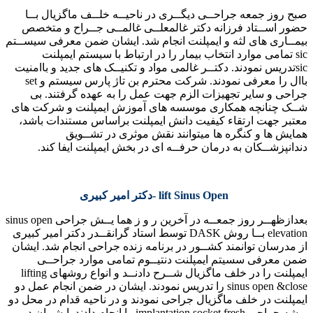
صبح روز جمعه جراحــی دیگــری در ناحیــه خلــف ماگزیال بــا
حضور اســتاد فرزانه دکتر غالمعلــی غالمــی جــراح و متخصص
بیمــاری های لثه و ایمپلنت انجام شد. ایشان ضمن معرفی سیســتم
sic تمامی موارد انتخاب بیمار را در ارتباط با سیستم ایمپلنت
sicتدریس نمودند. دکتــر غالمی مواد و تکنیــک های جدید و باامنیت
باال را معرفی نمودند. شرکت محترم بن تاژ پارس سیستم و set
جراحی و سایر تجهیزات الزم جهت عمل را به عهده گرفتند. بی
شــک چنانچه همکاری موسسه های آموزش ایمپلنت و شرکت های
معتبر جهت ارتقاء کیفیت دانش ایمپلنت براساس مستندات باشد،
همایش ها و کنگره ها میتوانند نقش موثری در تشــویق
دندانپزشــکان به درمان حرفــه ای در بخش ایمپلنت ایفا کند.
lift Sinus Open -دکتر امیر کبیری
بعدازظهــر روز جمعــه در آخرین ر و ز هما یــش جراحی sinus open
elevation بــا روش DASK توسط استاد گرانقــدر دکتر امیر کبیری
از مدرسان توانمند کشــور در برنامه زنده جراحی انجام شد. ایشان
ضمن معرفی سسیتم ایمپلنت دنتیــوم تمامی موارد جراحــی
ایمپلنت را در خلف ماگزیال شــرح دادنــد و انواع روشهای lifting
sinus open &close را تدریس نمودند. ایشان در ضمن انجام عمل دو
ایمپلنت در خلف ماگزیال جراحی نمودند و در ناحیه قدام در محل دو
ریشه جراحی implantation socket fresh را انجام دادند. ایشــان در