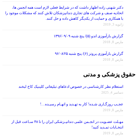
دکتر شهنی زاده اظهار داشت که در شرایط فعلی لازم است همه انجمن ها،
اتحادیه صنف و شرکت های تجاری دندانپزشکان تلاش کنند که مشکلات موجود را
با همکاری و حمایت از یکدیگر کاهش داده و حل کنند.
ژانویه 3, 2019
گزارش بازآموزی اندو (۵)/ پنج شنبه ۱۳۹۶/۰۹/۰۹
مارس 8, 2018
گزارش بازآموزی پروتز (۶)/ پنج شنبه ۹۶/۰۸/۲۵
مارس 8, 2018
حقوق پزشکی و مدنی
استعلام نظر کارشناسی در خصوص ادعاهای تبلیغاتی کلینیک کاخ لبخند
دسامبر 4, 2025
عجـب روزگـاری شـده! کار به تهـدید و اتهـام رسیـده…!
مارس 8, 2019
مهـلت عضـویت در انجـمن علمی دندانپـزشکی ایران را تا ۴۸ سـاعت قبل از
انتخـابات تمـدید کنید!
مارس 8, 2019