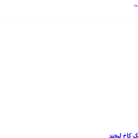
ه)
 کاخ لبخند