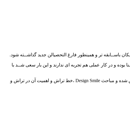
ـکان باســابقه تر و همینطور فارغ التحصیالن جدید گذاشــته شود.
بوده و در کار عملی هم تجربه ای ندارند و این بار سعی شــد با
به عنوان مثال سیستم های تمام سرامیک)به صورت کامل و Z-A ،)زیرکونیــا، Emax و …. هرکــدام با مباحث طوالنی و جزئیات کاری تدریس شده و مباحث Design Smile ،خط تراش و اهمیت آن در تراش و