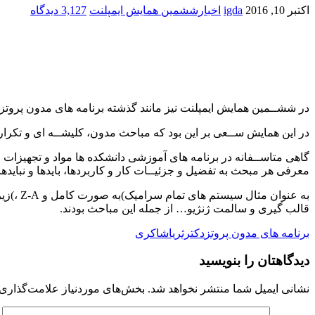
اکتبر 10, 2016
igda
اخبارششمین همایش ایمپلنت
3,127 دیدگاه
در ششــمین همایش ایمپلنت نیز مانند گذشته برنامه های مدون پروتز
در این همایش ســعی بر این بود که مباحث مدون، کلیشــه ای و تکراری 
گاهی متاســفانه در برنامه های آموزشی دانشکده ها مواد و تجهیزات جد
معرفی هر مبحث به تفضیل و جزئیــات کار و کاربردها، بایدها و نبایده
قالب گیری و سالمت ژنژیو… از جمله این مباحث بودند.
برنامه های مدون پروتز
دکترثریاشاکری
دیدگاهتان را بنویسید
نشانی ایمیل شما منتشر نخواهد شد.
بخش‌های موردنیاز علامت‌گذاری 