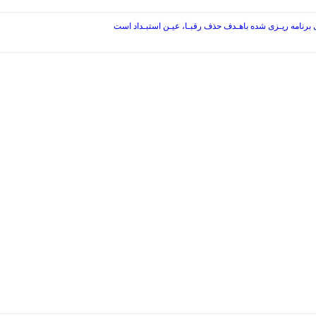
ی برنامه ریـزی شده باهـدف حذف رقبـا، عیـن استبـداد است