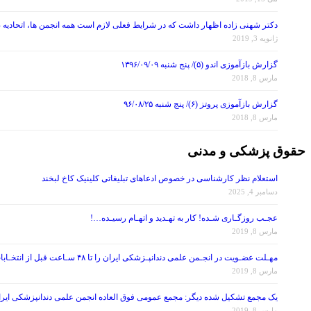
دکتر شهنی زاده اظهار داشت که در شرایط فعلی لازم است همه انجمن ها، اتحادیه 
ژانویه 3, 2019
گزارش بازآموزی اندو (۵)/ پنج شنبه ۱۳۹۶/۰۹/۰۹
مارس 8, 2018
گزارش بازآموزی پروتز (۶)/ پنج شنبه ۹۶/۰۸/۲۵
مارس 8, 2018
حقوق پزشکی و مدنی
استعلام نظر کارشناسی در خصوص ادعاهای تبلیغاتی کلینیک کاخ لبخند
دسامبر 4, 2025
عجـب روزگـاری شـده! کار به تهـدید و اتهـام رسیـده…!
مارس 8, 2019
مهـلت عضـویت در انجـمن علمی دندانپـزشکی ایران را تا ۴۸ سـاعت قبل از انتخـابات تمـدید کنید!
مارس 8, 2019
یک مجمع تشکیل شده دیگر: مجمع عمومی فوق العاده انجمن علمی دندانپزشکی ایران در تاریخ ۱۳۹۷/۰۷/۲۶ ، با موضوع اصلاح برخی از مواد اساس
مارس 8, 2019