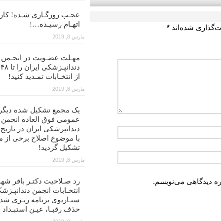
عجـب روزگـاری شـده! کار ب
اتهـام رسیـده…!
ت‌گذاری شده‌اند
*
مارس 8, 2019
مهـلت عضـویت در انجـمن
د
از انتخـابات تمـدید کنید!
مارس 8, 2019
یک مجمع تشکیل شده دیگر
عمومی فوق العاده انجمن
با موضوع اصلاح برخی از م
تشکیل گردید!
مارس 8, 2019
ره دیدگاهی می‌نویسم.
رد صـلاحیت دکتـر باقر شهن
انتخـابات انجمن دندانپـزشک
سنـاریوی برنامه ریـزی شد
حذف رقبـا، عیـن استبـداد