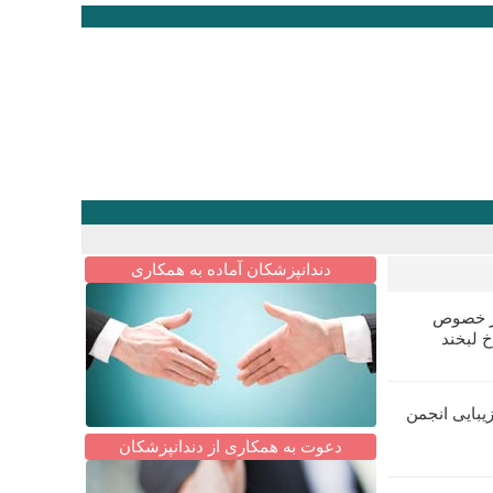
دندانپزشکان آماده به همکاری
در خصوص
خ لبخند
یبایی انجمن
دعوت به همکاری از دندانپزشکان