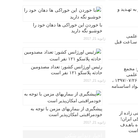
ه تهـدید و
با خوردن این خوراکی ها دهان خود را
خوشبو نگه دارید
 علمی
ژانویه 21, 2017
ندانپـزشکی ایران را تا ۴۸ سـاعت قبل
رئیس اورژانس کشور: تعداد مصدومین
: مجمع
حادثه پلاسکو ۱۲۱ نفر است
 علمی
دندانپزشکی ایران در تاریخ ۱۳۹۷/۰۷/۲۶ ،
ژانویه 21, 2017
واد اساسنامه
پیشگیری از بیماریهای مزمن با توجه به
ی زاده از
خودمراقبتی امکان‌پذیر است
ی ایران!
ژانویه 21, 2017
ه باهـدف
 است
اخبار دندانپزشکی