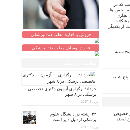
ت که در
 انجمن ها،
 تجاری
 مشکلات
ت از یکدیگر
فروش یا اجاره مطب دندانپزشکی
فروش وسایل مطب دندانپزشکی
زآموزی اندو (۵)/ پنج شنبه
سلامت و پزشکی
ش بازآموزی پروتز (۶)/ پنج شنبه
خرداد؛ برگزاری آزمون دکتری تخصصی
پزشکی در ۸ شهر
آوریل 8, 2017
در خصوص
۴۲ رشته در دانشگاه علوم
خ لبخند
پزشکی اردبیل دایر است
آوریل 8, 2017