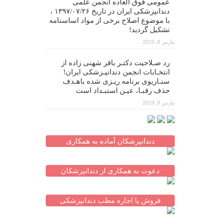
عمومی فوق العاده انجمن علمی
دندانپزشکی ایران در تاریخ ۱۳۹۷/۰۷/۲۶ ،
با موضوع اصلاح برخی از مواد اساسنامه
تشکیل گردید!
مارس 8, 2019
رد صـلاحیت دکتـر باقر شهنی زاده از
انتخـابات انجمن دندانپـزشکی ایران!
سنـاریوی برنامه ریـزی شده باهـدف
حذف رقبـا، عیـن استبـداد است
مارس 8, 2019
دندانپزشکان آماده به همکاری
دعوت به همکاری از دندانپزشکان
فروش یا اجاره مطب دندانپزشکی