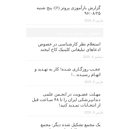
گزارش بازآموزی پروتز (۶)/ پنج شنبه
۹۶/۰۸/۲۵
مارس 8, 2018
حقوق پزشکی و مدنی
استعلام نظر کارشناسی در خصوص
ادعاهای تبلیغاتی کلینیک کاخ لبخند
دسامبر 4, 2025
عجـب روزگـاری شـده! کار به تهـدید و
اتهـام رسیـده…!
مارس 8, 2019
مهـلت عضـویت در انجـمن علمی
دندانپـزشکی ایران را تا ۴۸ سـاعت قبل
از انتخـابات تمـدید کنید!
مارس 8, 2019
یک مجمع تشکیل شده دیگر: مجمع