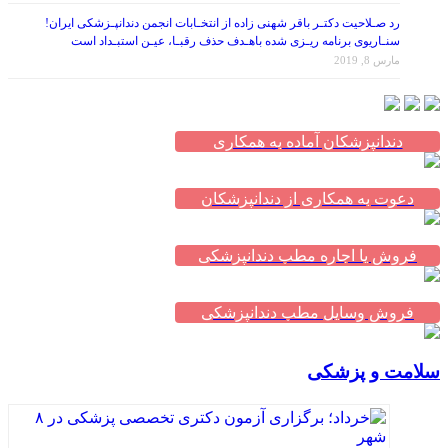
رد صـلاحیت دکتـر باقر شهنی زاده از انتخـابات انجمن دندانپـزشکی ایران!
سنـاریوی برنامه ریـزی شده باهـدف حذف رقبـا، عیـن استبـداد است
مارس 8, 2019
دندانپزشکان آماده به همکاری
دعوت به همکاری از دندانپزشکان
فروش یا اجاره مطب دندانپزشکی
فروش وسایل مطب دندانپزشکی
سلامت و پزشکی