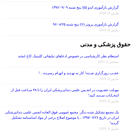
گزارش بازآموزی اندو (۵)/ پنج شنبه ۱۳۹۶/۰۹/۰۹
مارس 8, 2018
گزارش بازآموزی پروتز (۶)/ پنج شنبه ۹۶/۰۸/۲۵
مارس 8, 2018
حقوق پزشکی و مدنی
استعلام نظر کارشناسی در خصوص ادعاهای تبلیغاتی کلینیک کاخ لبخند
دسامبر 4, 2025
عجـب روزگـاری شـده! کار به تهـدید و اتهـام رسیـده…!
مارس 8, 2019
مهـلت عضـویت در انجـمن علمی دندانپـزشکی ایران را تا ۴۸ سـاعت قبل از
انتخـابات تمـدید کنید!
مارس 8, 2019
یک مجمع تشکیل شده دیگر: مجمع عمومی فوق العاده انجمن علمی دندانپزشکی
ایران در تاریخ ۱۳۹۷/۰۷/۲۶ ، با موضوع اصلاح برخی از مواد اساسنامه تشکیل
گردید!
مارس 8, 2019