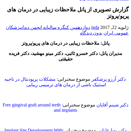
گزارش تصویری از پانل ملاحظات زیبایی در درمان های
پریو/پروتز
ژانویه 22, 2017
igda
دوازدهمین کنگره سالیانه انجمن دندانپزشکان
عمومی ایران
بدون دیدگاه
پانل: ملاحظات زیبایی در درمان های پریو/پروتز
مدیران پانل: دکتر خسرو ثائبی، دکتر مینو مهشید، دکتر فریده
حقیقتی
دکتر آرزو پزشکفر
موضوع سخنرانی:
مشکلات پریودنتال در ناحیه
استتیک ناشی از درمان های ترمیمی زیبایی
دکتر شبنم آقایان
موضوع سخنرانی
: Free gingival graft around teeth
and implants
دکتر پویا علیایی
موضوع سخنرانی:
Implant Site Development With