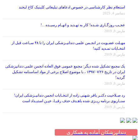
استعلام نظر کارشناسی در خصوص ادعاهای تبلیغاتی کلینیک کاخ لبخند
دسامبر 4, 2025
عجـب روزگـاری شـده! کار به تهـدید و اتهـام رسیـده…!
مارس 8, 2019
مهـلت عضـویت در انجـمن علمی دندانپـزشکی ایران را تا ۴۸ سـاعت قبل از
انتخـابات تمـدید کنید!
مارس 8, 2019
یک مجمع تشکیل شده دیگر: مجمع عمومی فوق العاده انجمن علمی دندانپزشکی
ایران در تاریخ ۱۳۹۷/۰۷/۲۶ ، با موضوع اصلاح برخی از مواد اساسنامه تشکیل
گردید!
مارس 8, 2019
رد صـلاحیت دکتـر باقر شهنی زاده از انتخـابات انجمن دندانپـزشکی ایران!
سنـاریوی برنامه ریـزی شده باهـدف حذف رقبـا، عیـن استبـداد است
مارس 8, 2019
دندانپزشکان آماده به همکاری