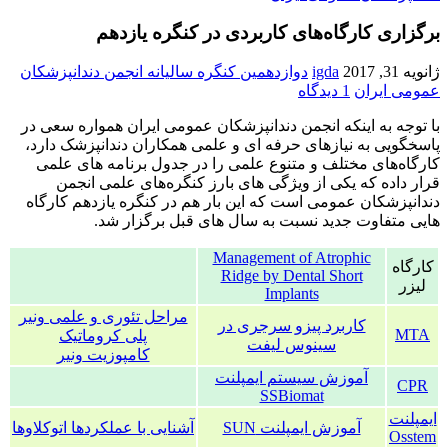
برگزاری کارگاه‌‌های کاربردی در کنگره یازدهم
ژانویه 31, 2017
igda
دوازدهمین کنگره سالیانه انجمن دندانپزشکان
عمومی ایران
1 دیدگاه
با توجه به اینکه انجمن دندانپزشکان عمومی ایران همواره سعی در
پاسخگویی به نیازهای حرفه ای و علمی همکاران دندانپزشک دارد،
کارگاه‌های مختلف و متنوع علمی را در جدول برنامه های علمی
قرار داده که یکی از ویژگی های بارز کنگره‌های علمی انجمن
دندانپزشکان عمومی است که این بار هم در کنگره یازدهم کارگاه
هایی متفاوت جدید نسبت به سال های قبل برگزار شد.
Management of Atrophic
کارگاه
Ridge by Dental Short
لیزر
Implants
مراحل تئوری و علمی ونیر
کاربرد پیزو سرجری در
MTA
پلی کروماتیک
سینوس لیفت
کامپوزیت
ونیر
آموزش سیستم ایمپلنت
CPR
SSBiomat
ایمپلنت
آموزش ایمپلنت SUN
آشنایی با عملکردها اتوکلاوها
Osstem