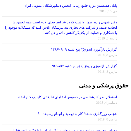
پایان هفدهمین دوره جامع زیبایی انجمن دندانپزشکان عمومی ایران
می 15, 2019
دکتر شهنی زاده اظهار داشت که در شرایط فعلی لازم است همه انجمن ها،
اتحادیه صنف و شرکت های تجاری دندانپزشکان تلاش کنند که مشکلات موجود را
با همکاری و حمایت از یکدیگر کاهش داده و حل کنند.
ژانویه 3, 2019
گزارش بازآموزی اندو (۵)/ پنج شنبه ۱۳۹۶/۰۹/۰۹
مارس 8, 2018
گزارش بازآموزی پروتز (۶)/ پنج شنبه ۹۶/۰۸/۲۵
مارس 8, 2018
حقوق پزشکی و مدنی
استعلام نظر کارشناسی در خصوص ادعاهای تبلیغاتی کلینیک کاخ لبخند
دسامبر 4, 2025
عجـب روزگـاری شـده! کار به تهـدید و اتهـام رسیـده…!
مارس 8, 2019
مهـلت عضـویت در انجـمن علمی دندانپـزشکی ایران را تا ۴۸ سـاعت قبل از