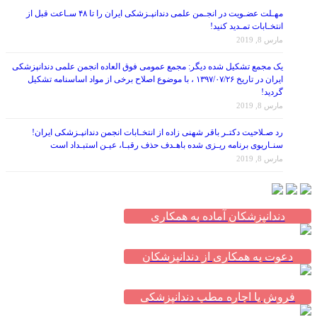
مهـلت عضـویت در انجـمن علمی دندانپـزشکی ایران را تا ۴۸ سـاعت قبل از
انتخـابات تمـدید کنید!
مارس 8, 2019
یک مجمع تشکیل شده دیگر: مجمع عمومی فوق العاده انجمن علمی دندانپزشکی
ایران در تاریخ ۱۳۹۷/۰۷/۲۶ ، با موضوع اصلاح برخی از مواد اساسنامه تشکیل
گردید!
مارس 8, 2019
رد صـلاحیت دکتـر باقر شهنی زاده از انتخـابات انجمن دندانپـزشکی ایران!
سنـاریوی برنامه ریـزی شده باهـدف حذف رقبـا، عیـن استبـداد است
مارس 8, 2019
دندانپزشکان آماده به همکاری
دعوت به همکاری از دندانپزشکان
فروش یا اجاره مطب دندانپزشکی