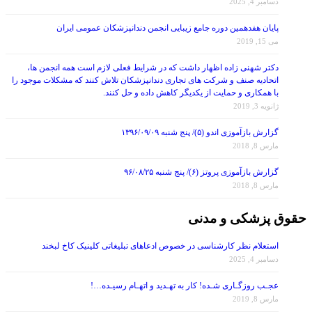
پایان هفدهمین دوره جامع زیبایی انجمن دندانپزشکان عمومی ایران
می 15, 2019
دکتر شهنی زاده اظهار داشت که در شرایط فعلی لازم است همه انجمن ها،
اتحادیه صنف و شرکت های تجاری دندانپزشکان تلاش کنند که مشکلات موجود را
با همکاری و حمایت از یکدیگر کاهش داده و حل کنند.
ژانویه 3, 2019
گزارش بازآموزی اندو (۵)/ پنج شنبه ۱۳۹۶/۰۹/۰۹
مارس 8, 2018
گزارش بازآموزی پروتز (۶)/ پنج شنبه ۹۶/۰۸/۲۵
مارس 8, 2018
حقوق پزشکی و مدنی
استعلام نظر کارشناسی در خصوص ادعاهای تبلیغاتی کلینیک کاخ لبخند
دسامبر 4, 2025
عجـب روزگـاری شـده! کار به تهـدید و اتهـام رسیـده…!
مارس 8, 2019