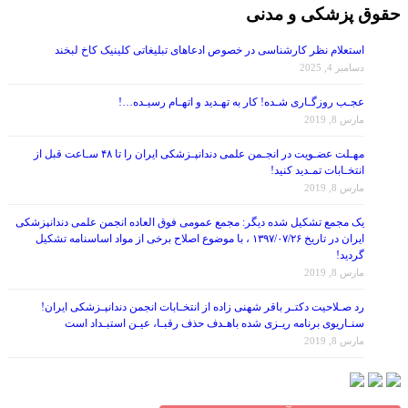
استعلام نظر کارشناسی در خصوص ادعاهای تبلیغاتی کلینیک کاخ لبخند
دسامبر 4, 2025
عجـب روزگـاری شـده! کار به تهـدید و اتهـام رسیـده…!
مارس 8, 2019
مهـلت عضـویت در انجـمن علمی دندانپـزشکی ایران را تا ۴۸ سـاعت قبل از
انتخـابات تمـدید کنید!
مارس 8, 2019
یک مجمع تشکیل شده دیگر: مجمع عمومی فوق العاده انجمن علمی دندانپزشکی
ایران در تاریخ ۱۳۹۷/۰۷/۲۶ ، با موضوع اصلاح برخی از مواد اساسنامه تشکیل
گردید!
مارس 8, 2019
رد صـلاحیت دکتـر باقر شهنی زاده از انتخـابات انجمن دندانپـزشکی ایران!
سنـاریوی برنامه ریـزی شده باهـدف حذف رقبـا، عیـن استبـداد است
مارس 8, 2019
دندانپزشکان آماده به همکاری