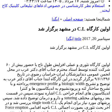
۞ امروز شنبه, ۱۷ مرداد , ۱۴۰۵ ساعت ۰۲:۴۳:۱۷
بیشت_
شمااینجا هستید:
صفحه اصلی
»
ایگدا
اولین کارگاه C.L در مشهد برگزار شد
سپتامبر 20, 2017
igda
ایگدا
اولین کارگاه C.L در مشهد برگزار شد
اولین کارگاه تئوری و عملی افزایش طول تاج با حضور بیش از ۶۰
شرکت کننده توسط استاد محترم جناب آقای دکتر عرب در محل
انجمن عمومی دندانپزشکان ایران-خراسان رضوی در تاریخ
۹/۶/۱۳۹۶ برگزار گردید.در این کارگاه ابتدا جناب آقای دکتر عرب به
توضیح و تشریح biologic width و emergence profile پرداخته و با
تشریح ساختار لثه و پریودنشیوم به اندیکاسیون ها و کنترا
اندیکاسیون های انجام جراحی C.L اشاره نمودند.سپس در قسمت
بعد روشهای مختلف suturing و دارو و درمان توضیح داده شد. سپس
برشهای مورد نیاز برای انجام یک single tooth C.L بررسی شد و در
آخر بحث تئوری، بصورت اجمالی C.L ناحیه اقدامی Force eruption
مورد بحث قرار گرفت ودر پایان دو بیمار تحت عمل جراحی زنده