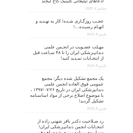
ادعاهای تبلیغاتی کلینیک کاخ لبخند
دسامبر 4, 2025
عجـب روزگـاری شـده! کار به تهـدید و
اتهـام رسیـده…!
مارس 8, 2019
مهـلت عضـویت در انجـمن علمی
دندانپـزشکی ایران را تا ۴۸ سـاعت قبل
از انتخـابات تمـدید کنید!
مارس 8, 2019
یک مجمع تشکیل شده دیگر: مجمع
عمومی فوق العاده انجمن علمی
دندانپزشکی ایران در تاریخ ۱۳۹۷/۰۷/۲۶ ،
با موضوع اصلاح برخی از مواد اساسنامه
تشکیل گردید!
مارس 8, 2019
رد صـلاحیت دکتـر باقر شهنی زاده از
انتخـابات انجمن دندانپـزشکی ایران!
سنـاریوی برنامه ریـزی شده باهـدف