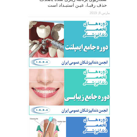
حذف رقبـا، عیـن استبـداد است
مارس 8, 2019