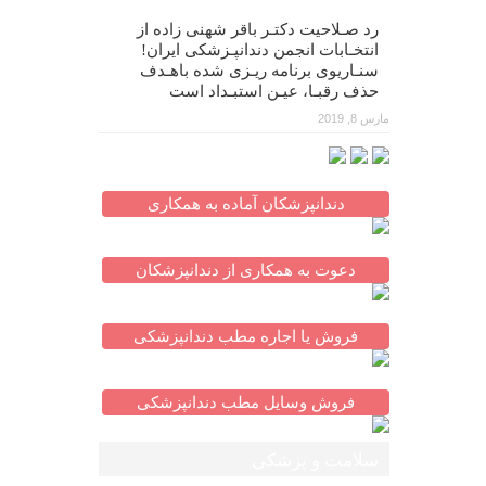
رد صـلاحیت دکتـر باقر شهنی زاده از
انتخـابات انجمن دندانپـزشکی ایران!
سنـاریوی برنامه ریـزی شده باهـدف
حذف رقبـا، عیـن استبـداد است
مارس 8, 2019
دندانپزشکان آماده به همکاری
دعوت به همکاری از دندانپزشکان
فروش یا اجاره مطب دندانپزشکی
فروش وسایل مطب دندانپزشکی
سلامت و پزشکی