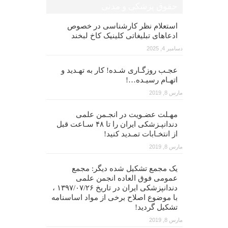
حقوق پزشکی و مدنی
استعلام نظر کارشناسی در خصوص
ادعاهای تبلیغاتی کلینیک کاخ لبخند
دسامبر 4, 2025
عجـب روزگـاری شـده! کار به تهـدید و
اتهـام رسیـده…!
مارس 8, 2019
مهـلت عضـویت در انجـمن علمی
دندانپـزشکی ایران را تا ۴۸ سـاعت قبل
از انتخـابات تمـدید کنید!
مارس 8, 2019
یک مجمع تشکیل شده دیگر: مجمع
عمومی فوق العاده انجمن علمی
دندانپزشکی ایران در تاریخ ۱۳۹۷/۰۷/۲۶ ،
با موضوع اصلاح برخی از مواد اساسنامه
تشکیل گردید!
مارس 8, 2019