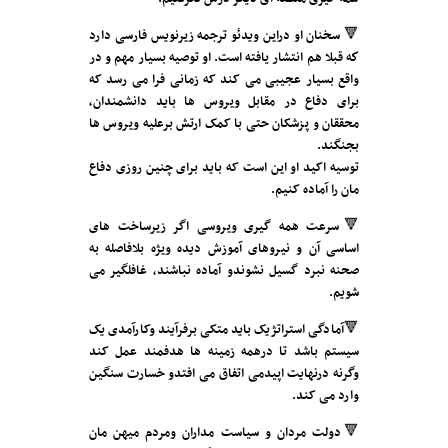
🔻 سخنان او دراین ویدئو ترجمه زیرنویس فارسی دارد
كه قبلا هم انتشار يافته است. او توصیه بسیار مهم و در
واقع بسیار عجیبی می کند که زمانی فرا می رسد که
برای دفاع در مقابل ویروس ها باید دانشمندان،
محققان و پزشکان حتی با کمک ارتش برعلیه ویروس ها
بجنگند.
توسيه اکید او این است که باید برای چنین روزی دفاع
مان را آماده کنیم.
🔻سرعت همه گیری ویروسی اگر زیرساخت های
اساسی آن و نیروهای آموزش دیده ویژه بلافاصله به
صحنه نبرد گسیل نشوندو آماده نباشند، غافلگیر می
شویم.
🔻آمادگی استراتژیک باید متکی برفرآیند وکارآمدی یک
سیستم باشد تا درهمه زمینه ها هدفمند عمل کند
وگرنه درنهایت اپیدمی اتفاق می افتدو خسارت سنگین
وارد می کند.
🔻دولت مردان و سیاست مداران ومردم میهن مان