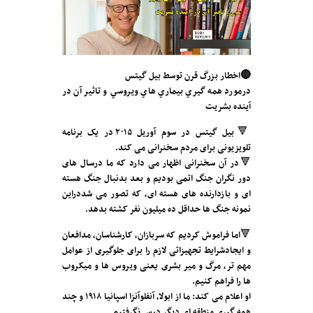
🔴اخطار بزرگ قرن توسط بیل گیتس
درمورد همه گيري بيماري هاي ويروسي و تاثير آن در
آينده بشريت
🔻بیل گیتس در سوم آوریل ٢٠١۵ در یک برنامه
تلویزیونی برای مردم سخنرانی می کند.
🔻در آن سخنرانی اظهار می دارد که ما درسال های
دور نگران جنگ اتمی بودیم و بعد بدنبال جنگ هسته
ای و بازدارنده های هسته ای، که تصور می شددراین
نمونه جنگ ها حداقل ده میلیون نفر کشته بدهد.
🔻اما فراموش کردیم که سربازان، کارشناسان، مدافعان
و ایجادشرایط تجهیزاتی لازم را برای جلوگیری از عوامل
مهم تر، مرگ و میر بشری یعنی ویروس ها و میکروب
ها را فراهم کنیم.
او اعلام می کند: ما از ابولا، آنفلوآنزا اسپانیا ١٩١٨ و چند
همه گیری منطقه ای دیگر درس نگرفتیم.