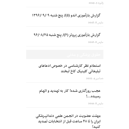
ژانویه 3, 2019
گزارش بازآموزی اندو (۵)/ پنج شنبه ۱۳۹۶/۰۹/۰۹
مارس 8, 2018
گزارش بازآموزی پروتز (۶)/ پنج شنبه ۹۶/۰۸/۲۵
مارس 8, 2018
حقوق پزشکی و مدنی
استعلام نظر کارشناسی در خصوص ادعاهای
تبلیغاتی کلینیک کاخ لبخند
دسامبر 4, 2025
عجـب روزگـاری شـده! کار به تهـدید و اتهـام
رسیـده…!
مارس 8, 2019
مهـلت عضـویت در انجـمن علمی دندانپـزشکی
ایران را تا ۴۸ سـاعت قبل از انتخـابات تمـدید
کنید!