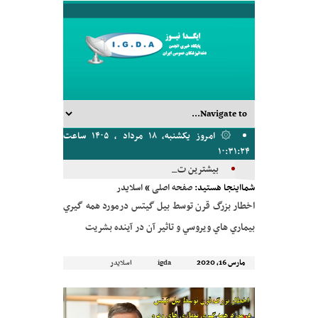
۞ امروز یکشنبه, ۱۸ مرداد , ۱۴۰۵ ساعت
۱۰:۳۱:۲۴
بیشترین تعداد سخنر_
شمااینجا هستید:
صفحه اصلی
»
اسلایدر
اخطار بزرگ قرن توسط بیل گیتس درمورد همه گيري
بيماري هاي ويروسي و تاثير آن در آينده بشريت
مارس 16, 2020
igda
اسلایدر