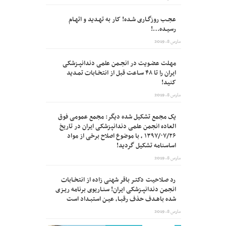
عجـب روزگـاری شـده! کار به تهـدید و اتهـام
رسیـده…!
مارس 8, 2019
مهـلت عضـویت در انجـمن علمی دندانپـزشکی
ایران را تا ۴۸ سـاعت قبل از انتخـابات تمـدید
کنید!
مارس 8, 2019
یک مجمع تشکیل شده دیگر: مجمع عمومی فوق
العاده انجمن علمی دندانپزشکی ایران در تاریخ
۱۳۹۷/۰۷/۲۶ ، با موضوع اصلاح برخی از مواد
اساسنامه تشکیل گردید!
مارس 8, 2019
رد صـلاحیت دکتـر باقر شهنی زاده از انتخـابات
انجمن دندانپـزشکی ایران! سنـاریوی برنامه ریـزی
شده باهـدف حذف رقبـا، عیـن استبـداد است
مارس 8, 2019