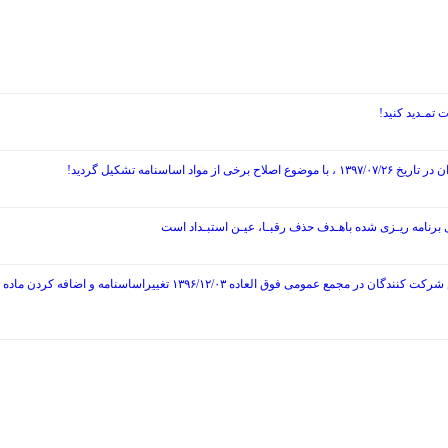
نامه تشکیل گردید!
ی برنامه ریـزی شده باهـدف حذف رقبـا، عیـن استبـداد است
پیام برای شرکت کنندگان در مجمع عمومی فوق العاده سال ۱۳۹۳/۹/۱۳ عزل ب