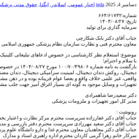
دسامبر 4, 2025
igda
اخبار عمومی
,
اسلایدر
,
ایگدا
,
حقوق مدنی پزشکی
شماره:۶۶۴/۶۱۷۳۲
تاریخ: ۱۴۰۴/۰۸/۲۷
سرمایه گذاری برای تولید
جناب آقای دکتر بابک شکارچی
معاون محترم فنی و نظارت سازمان نظام پزشکی جمهوری اسلامی ا
موضوع: استعلام نظر کارشناسی در خصوص ادعاهای تبلیغاتی کلینیک ک
با سلام و احترام؛
بازگشت به نام
دیجیتال، روکش دندان دیجیتال، لمینیت سرامیکی دیجیتال، دندان مصنوع
واقعی، غیر علمی خلاف واقع و بعضا عوام فریبانه بوده و در ذهن مشتری
تجهیزات و وسایل موجود به گونه ای بسیار اغراق آمیز جهت جلب مش
دکتر سعیدرضا شاهمرادی
مدیر کل امور تجهیزات و ملزومات پزشکی
رونوشت :
جناب آقای دکتر غفارزاده سرپرست محترم مرکز نظارت و اعتبار بخ
جناب آقای دکتر سعید مهرزادی سرپرست محترم دفتر بازرسی و مدی
جناب آقای دکتر مجاهدیان معاون محترم غذا و دارو دانشگاه علوم پز
سرکار خانم زهرا گرمی کاردان محترم اداره راهبری اسناد و مدارک