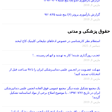
گزارش بازآموزی اندو (۵)/ پنج شنبه ۱۳۹۶/۰۹/۰۹
مارس 8, 2018
گزارش بازآموزی پروتز (۶)/ پنج شنبه ۹۶/۰۸/۲۵
مارس 8, 2018
حقوق پزشکی و مدنی
استعلام نظر کارشناسی در خصوص ادعاهای تبلیغاتی کلینیک کاخ لبخند
دسامبر 4, 2025
عجـب روزگـاری شـده! کار به تهـدید و اتهـام رسیـده…!
مارس 8, 2019
مهـلت عضـویت در انجـمن علمی دندانپـزشکی ایران را تا ۴۸ سـاعت قبل از
انتخـابات تمـدید کنید!
مارس 8, 2019
یک مجمع تشکیل شده دیگر: مجمع عمومی فوق العاده انجمن علمی دندانپزشکی
ایران در تاریخ ۱۳۹۷/۰۷/۲۶ ، با موضوع اصلاح برخی از مواد اساسنامه تشکیل
گردید!
مارس 8, 2019
رد صـلاحیت دکتـر باقر شهنی زاده از انتخـابات انجمن دندانپـزشکی ایران!