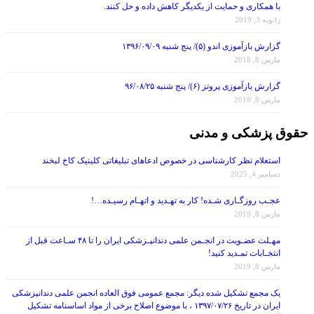
با همکاری و حمایت از یکدیگر کاهش داده و حل کنند.
ژانویه 3, 2019
گزارش بازآموزی اندو (۵)/ پنج شنبه ۱۳۹۶/۰۹/۰۹
مارس 8, 2018
گزارش بازآموزی پروتز (۶)/ پنج شنبه ۹۶/۰۸/۲۵
مارس 8, 2018
حقوق پزشکی و مدنی
استعلام نظر کارشناسی در خصوص ادعاهای تبلیغاتی کلینیک کاخ لبخند
دسامبر 4, 2025
عجـب روزگـاری شـده! کار به تهـدید و اتهـام رسیـده…!
مارس 8, 2019
مهـلت عضـویت در انجـمن علمی دندانپـزشکی ایران را تا ۴۸ سـاعت قبل از
انتخـابات تمـدید کنید!
مارس 8, 2019
یک مجمع تشکیل شده دیگر: مجمع عمومی فوق العاده انجمن علمی دندانپزشکی
ایران در تاریخ ۱۳۹۷/۰۷/۲۶ ، با موضوع اصلاح برخی از مواد اساسنامه تشکیل