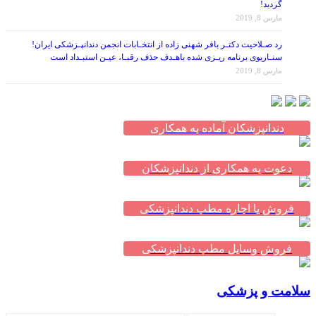
گردید!
مارس 8, 2019
رد صـلاحیت دکتـر باقر شهنی زاده از انتخـابات انجمن دندانپـزشکی ایران!
سنـاریوی برنامه ریـزی شده باهـدف حذف رقبـا، عیـن استبـداد است
مارس 8, 2019
دندانپزشکان آماده به همکاری
دعوت به همکاری از دندانپزشکان
فروش یا اجاره مطب دندانپزشکی
فروش وسایل مطب دندانپزشکی
سلامت و پزشکی