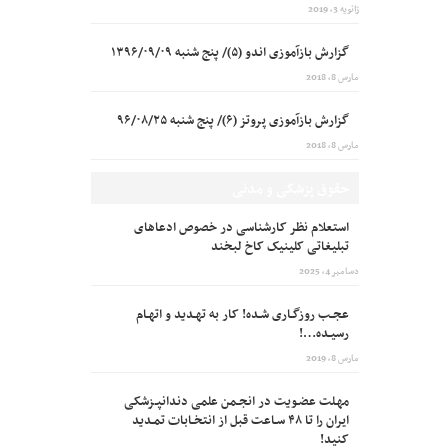
ژانویه 3, 2019
گزارش بازآموزی اندو (۵)/ پنج شنبه ۱۳۹۶/۰۹/۰۹
مارس 8, 2018
گزارش بازآموزی پروتز (۶)/ پنج شنبه ۹۶/۰۸/۲۵
مارس 8, 2018
حقوق پزشکی و مدنی
استعلام نظر کارشناسی در خصوص ادعاهای
تبلیغاتی کلینیک کاخ لبخند
دسامبر 4, 2025
عجـب روزگـاری شـده! کار به تهـدید و اتهـام
رسیـده…!
مارس 8, 2019
مهـلت عضـویت در انجـمن علمی دندانپـزشکی
ایران را تا ۴۸ سـاعت قبل از انتخـابات تمـدید
کنید!