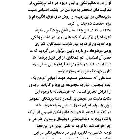
توان در دندانپزشکی و لیزر دایود در دندانپزشکی، از
فعالیت‌های منحصر به فرد من می باشد. اقتباس مثبت
سایرفعالان در این زمینه از روش های فوق، انگیزه ام را
برای خدمت دو چندان کرد.
نکته ای که در این چند سال ذهن مرا درگیر میکرد،
نحوه اجرا و برگزاری کنگره های لیزر در دندانپزشکی
بود که بدون توجه به نیاز شرکت کنندگان، تکراری
بودن موضوعات و بازده پایین، برگزار می گردید که ما
حصل آن استقبال کم همکاران از این قبیل برنامه ها
شده است. لذا همیشه مترصد فراهم شدن بستر و راه
کاری جهت تغییر رویه موجود بودم.
همانطور که مستحضر هستید جهت اجرایی کردن یک
ایده اینچنین، نیاز به مجموعه ای پویا و کارآمد و بدور
از اغراض تجاری است، که خوشبختانه با وجود این
نکات مثبت در انجمن پر افتخار دندانپزشکان عمومی
ایران راه برای اجرای تحول در این مقوله هموار شد.
در کنگره یازدهم انجمن دندانپزشکان عمومی ایران که
با نگاه ویژه به دندانپزشکی دیجیتال و مدرن طراحی و
اجرا خواهد شد، با توجه به نقش لیزر در این فضا
توجه خاصی به کاربرد لیزر در دندانپزشکی در این