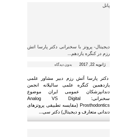
پانل
دیجیتال- پروتز با سخنرانی دکتر پارسا اتش
رزم در کنگره یازدهم...
ژانویه 22, 2017
بدون دیدگاه
دکتر پارسا آتش رزم دبیر مشاور علمی
یازدهمین کنگره علمی سالیلانه انجمن
دندانپزشکان عمومی ایران موضوع
سخنرانی: Analog VS Digital
Prosthodontics (مقایسه تطبیقی پروتزهای
دندانی متعارف و دیجیتال) دکتر سی...