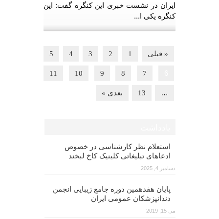
ایران در نشست خبری این کنگره گفت: این
کنگره یکی ا...
« قبلی
1
2
3
4
5
6
11
10
9
8
7
…
13
بعدی »
یادداشت
استعلام نظر کارشناسی در خصوص
ادعاهای تبلیغاتی کلینیک کاخ لبخند
دسامبر 4, 2025
پایان هفدهمین دوره جامع زیبایی انجمن
دندانپزشکان عمومی ایران
می 15, 2019