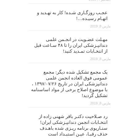
عجـب روزگـاری شـده! کار به تهـدید و
اتهـام رسیـده…!
مارس 8, 2019
مهـلت عضـویت در انجـمن علمی
دندانپـزشکی ایران را تا ۴۸ سـاعت قبل
از انتخـابات تمـدید کنید!
مارس 8, 2019
یک مجمع تشکیل شده دیگر: مجمع
عمومی فوق العاده انجمن علمی
دندانپزشکی ایران در تاریخ ۱۳۹۷/۰۷/۲۶ ،
با موضوع اصلاح برخی از مواد اساسنامه
تشکیل گردید!
مارس 8, 2019
رد صـلاحیت دکتـر باقر شهنی زاده از
انتخـابات انجمن دندانپـزشکی ایران!
سنـاریوی برنامه ریـزی شده باهـدف
حذف رقبـا، عیـن استبـداد است