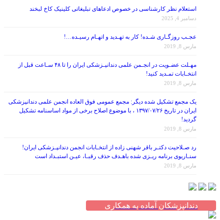
استعلام نظر کارشناسی در خصوص ادعاهای تبلیغاتی کلینیک کاخ لبخند
دسامبر 4, 2025
عجـب روزگـاری شـده! کار به تهـدید و اتهـام رسیـده…!
مارس 8, 2019
مهـلت عضـویت در انجـمن علمی دندانپـزشکی ایران را تا ۴۸ سـاعت قبل از
انتخـابات تمـدید کنید!
مارس 8, 2019
یک مجمع تشکیل شده دیگر: مجمع عمومی فوق العاده انجمن علمی دندانپزشکی
ایران در تاریخ ۱۳۹۷/۰۷/۲۶ ، با موضوع اصلاح برخی از مواد اساسنامه تشکیل
گردید!
مارس 8, 2019
رد صـلاحیت دکتـر باقر شهنی زاده از انتخـابات انجمن دندانپـزشکی ایران!
سنـاریوی برنامه ریـزی شده باهـدف حذف رقبـا، عیـن استبـداد است
مارس 8, 2019
دندانپزشکان آماده به همکاری