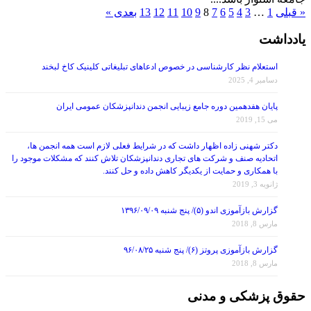
« قبلی
1
…
3
4
5
6
7
8
9
10
11
12
13
بعدی »
یادداشت
استعلام نظر کارشناسی در خصوص ادعاهای تبلیغاتی کلینیک کاخ لبخند
دسامبر 4, 2025
پایان هفدهمین دوره جامع زیبایی انجمن دندانپزشکان عمومی ایران
می 15, 2019
دکتر شهنی زاده اظهار داشت که در شرایط فعلی لازم است همه انجمن ها،
اتحادیه صنف و شرکت های تجاری دندانپزشکان تلاش کنند که مشکلات موجود را
با همکاری و حمایت از یکدیگر کاهش داده و حل کنند.
ژانویه 3, 2019
گزارش بازآموزی اندو (۵)/ پنج شنبه ۱۳۹۶/۰۹/۰۹
مارس 8, 2018
گزارش بازآموزی پروتز (۶)/ پنج شنبه ۹۶/۰۸/۲۵
مارس 8, 2018
حقوق پزشکی و مدنی