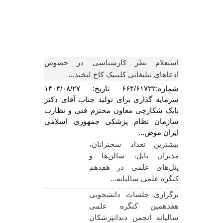
استعلام نظر کارشناسی در خصوص
ادعاهای تبلیغاتی کلینیک کاخ لبخند...
شماره:۶۶۴/۶۱۷۳۲ تاریخ: ۱۴۰۴/۰۸/۲۷
سرمایه گذاری برای تولید جناب آقای دکتر
بابک شکارچی معاون محترم فنی و نظارت
سازمان نظام پزشکی جمهوری اسلامی
ایران موض...
بیشترین تعداد سخنرانان،
بـرگزاری جلسه
مدیران پانل، سالن‌ها و
علمی پروتز
پنل‌های علمی در هفدهم
هفدهیمن ک
کنگره علمی سالیانه...
سالیانه انجمن
عمومی ایران...
برگزاری جلسات دانشجویی
هفدهمین کنگره علمی
برگزاری جلسه
سالیانه انجمن دندانپزشکان
علمی اندو هف