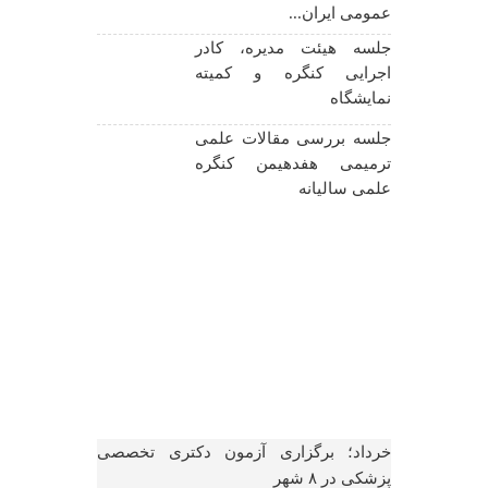
عمومی ایران...
علمی سالی
دندانپزشکان عم
جلسه هیئت مدیره، کادر
اجرایی کنگره و کمیته
برگزاری جلسه
نمایشگاه
ایمپلنت هفد
علمی سالی
جلسه بررسی مقالات علمی
دندانپزشکان عم
ترمیمی هفدهیمن کنگره
برگزاری خدما
علمی سالیانه
گروه جهادی ثار
پزشکی
خرداد؛ برگزاری آزمون دکتری تخصصی
پزشکی در ۸ شهر