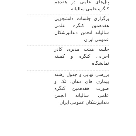
پنل‌های علمی در هفدهم
نظام پزشک
کنگره علمی سالیانه
دندانپزشکان ع
برگزاری جلسات دانشجویی
برگزاری خدما
هفدهمین کنگره علمی
گروه جهادی ثار
سالیانه انجمن دندانپزشکان
عمومی ایران
پوستر شانزد
جلسه هیئت مدیره، کادر
علمی سالیانه
اجرایی کنگره و کمیته
نمایشگاه
برگزاری ج
بررسی نهایی و جدول رشته
دندانپزشکان ع
بیماری های دهان، فک و
قرارگاه سا
صورت هفدهمین کنگره
ملی صنایع مس 
علمی سالیانه انجمن
دندانپزشکان عمومی ایران
اخبار عمومی