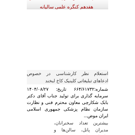
هفدهم کنگره علمی سالیانه
انجمن
ه:۶۶۴/۶۱۷۳۲ تاریخ:
ایگدا
بیشترین تعداد سخنرانان، مدیران
ایران
رمایه گذاری برای
پانل، سالن‌ها و پنل‌های علمی در
دکتر بابک
هفدهم کنگره علمی سالیانه
انجمن 
ترم فنی و
انجمن دندانپزشکان عمومی ایران
ضمن 
ام پزشکی
در همه کنگره‌ها یک گروه از
دانشجو
ان موضوع:
همکاران متخصص معمولاً بین ۳ تا
دانشگاه
شناسی در
۵ نفر در حوزه موضوعات
حضور 
اتی کلینیک
مشترک...
به م
دانشجو
استعلام نظر کارشناسی در خصوص
ادعاهای تبلیغاتی کلینیک کاخ لبخند
شماره:۶۶۴/۶۱۷۳۲ تاریخ: ۱۴۰۴/۰۸/۲۷
سرمایه گذاری برای تولید جناب آقای دکتر
بابک شکارچی معاون محترم فنی و نظارت
سازمان نظام پزشکی جمهوری اسلامی
ایران موض...
بیشترین تعداد سخنرانان،
برگزاری جلس
مدیران پانل، سالن‌ها و
معاونت انتظ