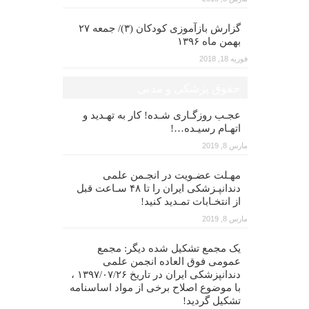
گزارش بازآموزی کودکان (۳)/ جمعه ۲۷
بهمن ماه ۱۳۹۶
فوریه 18, 2018
حقوق پزشکی و مدنی
عجـب روزگـاری شـده! کار به تهـدید و
اتهـام رسیـده…!
مارس 8, 2019
مهـلت عضـویت در انجـمن علمی
دندانپـزشکی ایران را تا ۴۸ سـاعت قبل
از انتخـابات تمـدید کنید!
مارس 8, 2019
یک مجمع تشکیل شده دیگر: مجمع
عمومی فوق العاده انجمن علمی
دندانپزشکی ایران در تاریخ ۱۳۹۷/۰۷/۲۶ ،
با موضوع اصلاح برخی از مواد اساسنامه
تشکیل گردید!