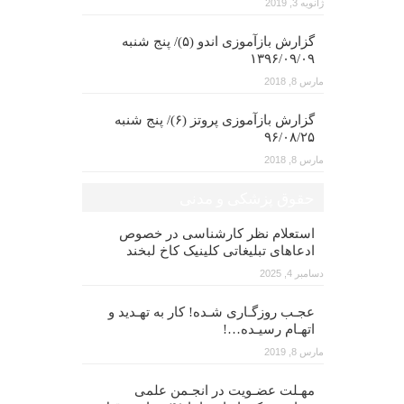
ژانویه 3, 2019
گزارش بازآموزی اندو (۵)/ پنج شنبه
۱۳۹۶/۰۹/۰۹
مارس 8, 2018
گزارش بازآموزی پروتز (۶)/ پنج شنبه
۹۶/۰۸/۲۵
مارس 8, 2018
حقوق پزشکی و مدنی
استعلام نظر کارشناسی در خصوص
ادعاهای تبلیغاتی کلینیک کاخ لبخند
دسامبر 4, 2025
عجـب روزگـاری شـده! کار به تهـدید و
اتهـام رسیـده…!
مارس 8, 2019
مهـلت عضـویت در انجـمن علمی