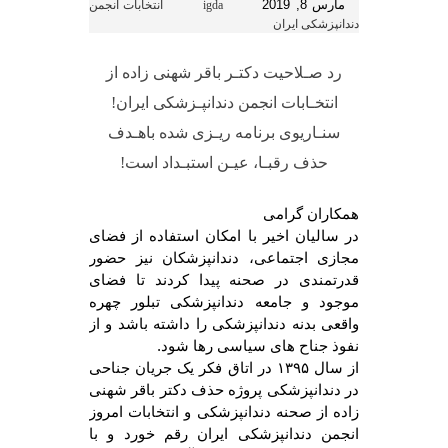
مارس 8, 2019
igda
انتخابات انجمن
دندانپزشکی ایران
رد صـلاحیت دکتـر باقر شهنی زاده از
انتخـابات انجمن دندانپـزشکی ایران!
سنـاریوی برنامه ریـزی شده باهـدف
حذف رقبـا، عیـن استبـداد است!
همکاران گرامی
در سالیان اخیر با امکان استفاده از فضای
مجازی اجتماعی، دندانپزشکان نیز حضور
قدرتمندی در صحنه پیدا کردند تا فضای
موجود و جامعه دندانپزشکی تبلور چهره
واقعی بدنه دندانپزشکی را داشته باشد و از
نفوذ جناح های سیاسی رها شود.
از سال ۱۳۹۵ در اتاق فکر یک جریان جناحی
در دندانپزشکی پروژه حذف دکتر باقر شهنی
زاده از صحنه دندانپزشکی و انتخابات امروز
انجمن دندانپزشکی ایران رقم خورد و با