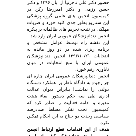
حضور دکتر علی تاجرنیا از آبان ۱۳۹۶ و دکتر
حسن رزمی و دکتر امیررضا رکن در
کمیسیون انجمن های علمی گروه پزشکی
این سناریو بطور جدی کلید خورد و ضربات
مهلکی در نتیجه تحریم های ظالمانه بر پیکره
انجمن دندانپزشکان عمومی ایران وارد شد.
این نقشه راه توسط عوامل مشخص و
برنامه ریزی شده در دو روز مانده به
انتخابات
۱۳۹۶/۱۰/۲۱
انجمن دندانپزشکان
عمومی ایران با منع انتخابات در میان
ناباوری رقم خورد.
انجمن دندانپزشکان عمومی ایران چاره ای
جز رجوع به دادگاه ناظر بر عملکرد دستگاه
دولتی را نداشت! بنابراین دیوان عدالت
اداری طی سه حکم دستور ابقاء هیئت
مدیره و ادامه فعالیت را صادر کرد که
کمیسیون تحت تفکر مسلط صددرصد
سیاسی وحدت دو جناح به این احکام تمکین
نکرد.
هدف از این اقدامات قطع ارتباط انجمن
عمومی با بدنه دندانپزشکی کشور از طریق