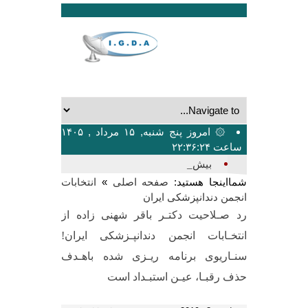
۞ امروز پنج شنبه, ۱۵ مرداد , ۱۴۰۵
ساعت ۲۲:۳۶:۲۴
بیشترین تعد_
شمااینجا هستید:
»
صفحه اصلی
انتخابات
انجمن دندانپزشکی ایران
رد صـلاحیت دکتـر باقر شهنی زاده از
انتخـابات انجمن دندانپـزشکی ایران!
سنـاریوی برنامه ریـزی شده باهـدف
حذف رقبـا، عیـن استبـداد است