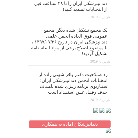
دندانپـزشکی ایران را تا ۴۸ سـاعت قبل
از انتخـابات تمـدید کنید!
مارس 8, 2019
یک مجمع تشکیل شده دیگر: مجمع
عمومی فوق العاده انجمن علمی
دندانپزشکی ایران در تاریخ ۱۳۹۷/۰۷/۲۶ ،
با موضوع اصلاح برخی از مواد اساسنامه
تشکیل گردید!
مارس 8, 2019
رد صـلاحیت دکتـر باقر شهنی زاده از
انتخـابات انجمن دندانپـزشکی ایران!
سنـاریوی برنامه ریـزی شده باهـدف
حذف رقبـا، عیـن استبـداد است
مارس 8, 2019
دندانپزشکان آماده به همکاری