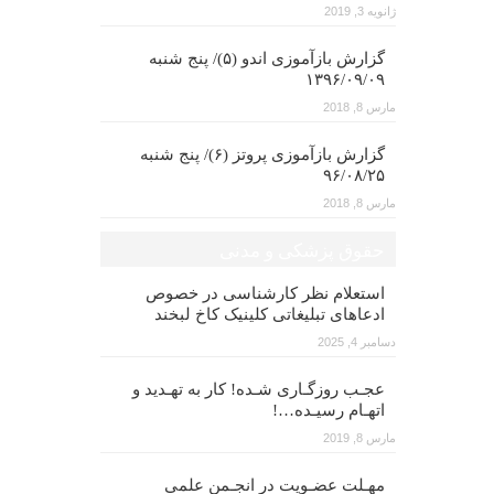
ژانویه 3, 2019
گزارش بازآموزی اندو (۵)/ پنج شنبه
۱۳۹۶/۰۹/۰۹
مارس 8, 2018
گزارش بازآموزی پروتز (۶)/ پنج شنبه
۹۶/۰۸/۲۵
مارس 8, 2018
حقوق پزشکی و مدنی
استعلام نظر کارشناسی در خصوص
ادعاهای تبلیغاتی کلینیک کاخ لبخند
دسامبر 4, 2025
عجـب روزگـاری شـده! کار به تهـدید و
اتهـام رسیـده…!
مارس 8, 2019
مهـلت عضـویت در انجـمن علمی