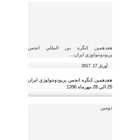
هفدهمين کنگره بين المللي انجمن
پريودونتولوژي ايران...
آوریل 17, 2017
هفدهمين کنگره انجمن پريودونتولوژي ايران
25 الي 28 مهرماه 1396
دومین