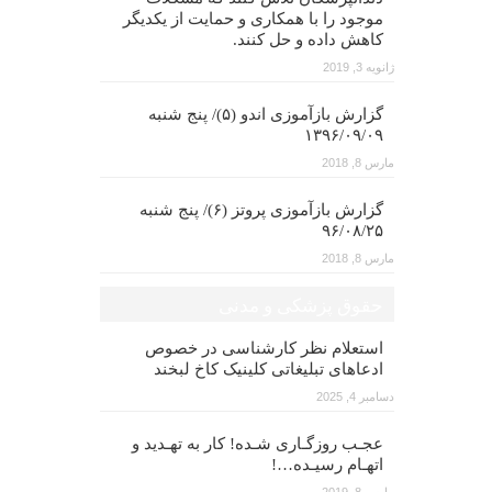
موجود را با همکاری و حمایت از یکدیگر
کاهش داده و حل کنند.
ژانویه 3, 2019
گزارش بازآموزی اندو (۵)/ پنج شنبه
۱۳۹۶/۰۹/۰۹
مارس 8, 2018
گزارش بازآموزی پروتز (۶)/ پنج شنبه
۹۶/۰۸/۲۵
مارس 8, 2018
حقوق پزشکی و مدنی
استعلام نظر کارشناسی در خصوص
ادعاهای تبلیغاتی کلینیک کاخ لبخند
دسامبر 4, 2025
عجـب روزگـاری شـده! کار به تهـدید و
اتهـام رسیـده…!