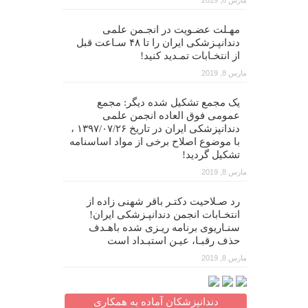
مارس 8, 2019
مهـلت عضـویت در انجـمن علمی
دندانپـزشکی ایران را تا ۴۸ سـاعت قبل
از انتخـابات تمـدید کنید!
مارس 8, 2019
یک مجمع تشکیل شده دیگر: مجمع
عمومی فوق العاده انجمن علمی
دندانپزشکی ایران در تاریخ ۱۳۹۷/۰۷/۲۶ ،
با موضوع اصلاح برخی از مواد اساسنامه
تشکیل گردید!
مارس 8, 2019
رد صـلاحیت دکتـر باقر شهنی زاده از
انتخـابات انجمن دندانپـزشکی ایران!
سنـاریوی برنامه ریـزی شده باهـدف
حذف رقبـا، عیـن استبـداد است
مارس 8, 2019
دندانپزشکان آماده به همکاری