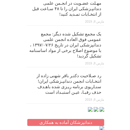
مهـلت عضـویت در انجـمن علمی
دندانپـزشکی ایران را تا ۴۸ سـاعت قبل
از انتخـابات تمـدید کنید!
مارس 8, 2019
یک مجمع تشکیل شده دیگر: مجمع
عمومی فوق العاده انجمن علمی
دندانپزشکی ایران در تاریخ ۱۳۹۷/۰۷/۲۶ ،
با موضوع اصلاح برخی از مواد اساسنامه
تشکیل گردید!
مارس 8, 2019
رد صـلاحیت دکتـر باقر شهنی زاده از
انتخـابات انجمن دندانپـزشکی ایران!
سنـاریوی برنامه ریـزی شده باهـدف
حذف رقبـا، عیـن استبـداد است
مارس 8, 2019
دندانپزشکان آماده به همکاری