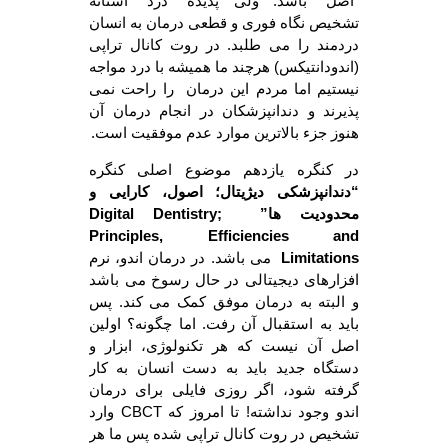
“اصل” باشد. ولی پدیده “درد” آستانه
تشخیص نگاه فوری و قطعی درمان به انسان
دردمند را می طلبد. در روت کانال تراپی
(اندودانتیکس) هرچند ما همیشه با درد مواجه
نیستیم اما مردم این درمان را راحت نمی
پذیرند و دندانپزشکان در انجام درمان آن
هنوز جزء بالاترین موارد عدم موفقیت است.
در کنگره یازدهم موضوع اصلی کنگره
“دندانپزشکی دیژیتال؛ اصول، کارایی و
محدودیت ها”
Digital Dentistry;
Principles, Efficiencies and
Limitations
می باشد. در درمان اندو، نرم
افزارهای دیجیتالی در حال رسوخ می باشد
و البته به درمان موفق کمک می کند. پس
باید به استقبال آن رفت. اما چگونه؟ اولین
اصل آن نیست که هر تکنولوژی، ابزار و
دستگاه جدید باید به دست انسان به کار
گرفته شود، اگر روزی فایلی برای درمان
اندو وجود نداشته! تا امروز که CBCT وارد
تشخیص در روت کانال تراپی شده پس ما هر