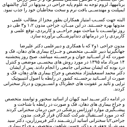
ایمپلنت و مهندســی بافت نرم و سخت مخاطبان خود را جذب نمود.
البته جهت کســب امتیاز همکاران بطور مجزا از مطالب علمی
مدونها بهره جســتند. در این میــان، جراحی مدون ۱،۲ و۳ طی دو
روز توانســت با مباحث مهم جراحــی و کاربردی، توقع علمی و
کاربردی را در درمانهای دندانپزشــکی برآورده سازد.
مدون جراحی ۱و۲ که با همکاری و دبیرعلمی دکتر علیرضا
جهانگیرنیا دبیر علمــی متخصص و جــراح بیماری های دهان، فک و
صورت که از اســاتید جوان و برجســته میباشد، صبح روز پنجشنبه
۱۴ مرداد ماه ۱۳۹۵ در مورد روش های بیحســی موضعی و کنترل
درد بوده که ایشان سخنرانی جامعی را انجام دادند. پس از ایشان
دکتر محمد اسمعیلینژاد متخصص و جراح بیماری های دهان، فک و
صورت از اســاتید برجســته کشور در رابطه با اصول آنتیبیوتیک
تراپی و تائید بر عفونت های خطرناک و انســیزیون و درناژ سخنرانی
کردند.
در ادامه دکتر ســید امید کیهان از اساتید سخنور و توانمند متخصص
و جراح بیماری های دهان، فک و صورت در رابطه با شناخت و
پیشــگیری موارد اورژانس پزشکی در حین درمان سخنرانی کردند
که در مورد اســتقبال شرکت کنندگان قرار گرفت. مدون
جراحی۲با سخنرانی اساتید ارزشــمند دکتر فریبرزآرین، دکتر سید
مهرشــاد جعفری و دکتر حسین شاهون متخصص و جراح بیماری
های دهان، فک و صــورت ارائه شــد و دبیر علمی برنامه دکتر