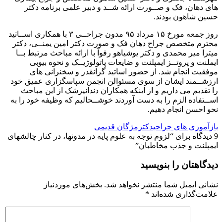
حسین شاهون بودند.
روز جمعه مورخ ۱۵ مرداد ۹۵ مدون جراحــی ۳ با همکاری اســاتید
محترم متخصص جراح دهان فک و صورت دکتر امین یمنــی، دکتر
میترا میر محمدی و دکتر یوشیاهو رفوآ با ارائه مباحث مرتبط بــا
ایملنت و پروتــز ایمپلنت و ضایعات پاتولوژیــک و نحوه بیوبی
موفقیت انجام شد. از حضور اساتید گرانقدر و سخنرانی های
ارزشــمند ایشان از سوی مسئوالن انجمن سپاسگزاری عمیق خود
را تقدیم می داریم و از اینکه همکاران دندانپزشک از این مباحث
اســتفاده الزم را به دست آوردند خوشــحالیم که وظیفه خود را به
نحو احسن انجام دهیم.
بازآموزی های جراحی
دکترمژگان قدیمی
9 دیدگاه برای “
لزوم توجه به علوم پایه در مدونها، در کنار چالشهای
ایمپلنت و جذب مخاطبان
”
دیدگاهتان را بنویسید
نشانی ایمیل شما منتشر نخواهد شد.
بخش‌های موردنیاز
علامت‌گذاری شده‌اند
*