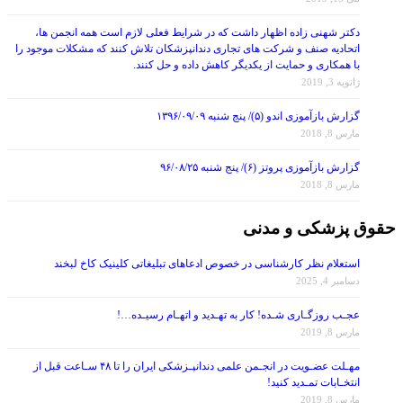
دکتر شهنی زاده اظهار داشت که در شرایط فعلی لازم است همه انجمن ها،
اتحادیه صنف و شرکت های تجاری دندانپزشکان تلاش کنند که مشکلات موجود را
با همکاری و حمایت از یکدیگر کاهش داده و حل کنند.
ژانویه 3, 2019
گزارش بازآموزی اندو (۵)/ پنج شنبه ۱۳۹۶/۰۹/۰۹
مارس 8, 2018
گزارش بازآموزی پروتز (۶)/ پنج شنبه ۹۶/۰۸/۲۵
مارس 8, 2018
حقوق پزشکی و مدنی
استعلام نظر کارشناسی در خصوص ادعاهای تبلیغاتی کلینیک کاخ لبخند
دسامبر 4, 2025
عجـب روزگـاری شـده! کار به تهـدید و اتهـام رسیـده…!
مارس 8, 2019
مهـلت عضـویت در انجـمن علمی دندانپـزشکی ایران را تا ۴۸ سـاعت قبل از
انتخـابات تمـدید کنید!
مارس 8, 2019