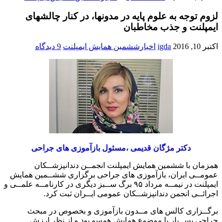
لزوم توجه به علوم پایه در مدونها، در کنار چالشهای
ایمپلنت و جذب مخاطبان
اکتبر 10, 2016
igda
اخبارششمین همایش ایمپلنت
9 دیدگاه
دکتر مژگان قدیمی ،مسئول بازآموزی های جراحی
همزمان با ششمین همایش ایمپلنت انجمــن دندانپزشــکان
عمومــی ایران، بازآموزی های جراحی برگزاری ششــمین همایش
ایمپلنت در نیمــه مرداد ۹۵ برگ ســبز دیگری در کارنامــه علمــی و
اجرائــی انجمن دندانپزشــکان عمومی ایــران ثبت کرد.
برگــزاری کالس های مــدون بازآموزی و بخصوص در مبحث
جراحی بســیار با موضوع همایش همسو بود و از نظر ارزش
برنامهها، لزوم توجه به علوم پایه جراحی در مدونها در کنار چالشهای