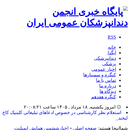
RSS
خانه
ایگدا
دندانپزشکی
پزشکی
اخبار عمومی
کنگره و سمینارها
تماس با ما
درباره ما
دیدگاه ها
کنگره هفدهم
۞ امروز یکشنبه, ۱۸ مرداد , ۱۴۰۵ ساعت ۲۰:۰۸:۲۱
بیشتر_
شمااینجا هستید:
صفحه اصلی
»
اخبارششمین همایش ایمپلنت