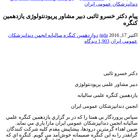
پیام دکتر خسرو ثائبی دبیر مشاور پریودنتولوژی یازدهمین
کنگره
اکتبر 17, 2016
igda
دوازدهمین کنگره سالیانه انجمن دندانپزشکان
عمومی ایران
1,903 دیدگاه
دكتر خسرو ثائبی
دبیر مشاور علمی پریودنتولوژی
یازدهمین کنگره علمی سالیانه
انجمن دندانپزشکان عمومی ایران
سپاس پروردگار بي همتا را كه در بر گزاري يازدهمين كنگره علمي
ساليانه انجمن دندانپزشكان عمومي ايران مارا ياري مي نمايد
.
ضمن اهداء گرمترين درودها، پيشاپيش مقدم كليه شركت كنندگان
گرانقدر را به اين كنگره صميمانه خوش‌آمد مي گويم
.
كنگره اي كه
در پيش رو داريم يقينا نتيجه زحمات همكاران گرامي و بزرگواري