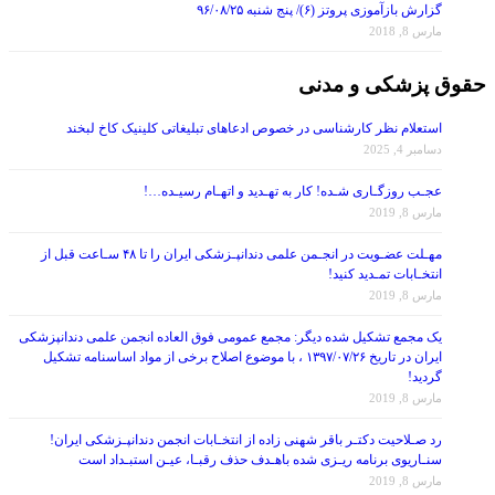
مارس 8, 2018
حقوق پزشکی و مدنی
استعلام نظر کارشناسی در خصوص ادعاهای تبلیغاتی کلینیک کاخ لبخند
دسامبر 4, 2025
عجـب روزگـاری شـده! کار به تهـدید و اتهـام رسیـده…!
مارس 8, 2019
مهـلت عضـویت در انجـمن علمی دندانپـزشکی ایران را تا ۴۸ سـاعت قبل از
انتخـابات تمـدید کنید!
مارس 8, 2019
یک مجمع تشکیل شده دیگر: مجمع عمومی فوق العاده انجمن علمی دندانپزشکی
ایران در تاریخ ۱۳۹۷/۰۷/۲۶ ، با موضوع اصلاح برخی از مواد اساسنامه تشکیل
گردید!
مارس 8, 2019
رد صـلاحیت دکتـر باقر شهنی زاده از انتخـابات انجمن دندانپـزشکی ایران!
سنـاریوی برنامه ریـزی شده باهـدف حذف رقبـا، عیـن استبـداد است
مارس 8, 2019