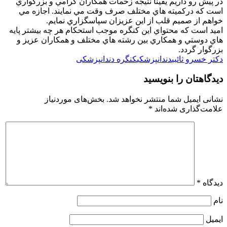
است كه دركميته هاي مختلف صرف وقت مي نمايند. اجازه مي
خواهم از صميم قلب از اين عزيزان سپاسگزاري نمايم.
اميد است كه محتواي اين كنگره موجب استحكام هر چه بيشتر پايه
هاي دوستي و همكاري بين رشته هاي مختلف و همكاران عزيز و
بزرگوار گردد
.
دکتر خسرو ثائبی
دندانپزشکی
کنگره دندانپزشکی
دیدگاهتان را بنویسید
نشانی ایمیل شما منتشر نخواهد شد.
بخش‌های موردنیاز
علامت‌گذاری شده‌اند
*
دیدگاه
*
نام
ایمیل