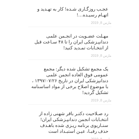
عجـب روزگـاری شـده! کار به تهـدید و
اتهـام رسیـده…!
مارس 8, 2019
مهـلت عضـویت در انجـمن علمی
دندانپـزشکی ایران را تا ۴۸ سـاعت قبل
از انتخـابات تمـدید کنید!
مارس 8, 2019
یک مجمع تشکیل شده دیگر: مجمع
عمومی فوق العاده انجمن علمی
دندانپزشکی ایران در تاریخ ۱۳۹۷/۰۷/۲۶ ،
با موضوع اصلاح برخی از مواد اساسنامه
تشکیل گردید!
مارس 8, 2019
رد صـلاحیت دکتـر باقر شهنی زاده از
انتخـابات انجمن دندانپـزشکی ایران!
سنـاریوی برنامه ریـزی شده باهـدف
حذف رقبـا، عیـن استبـداد است