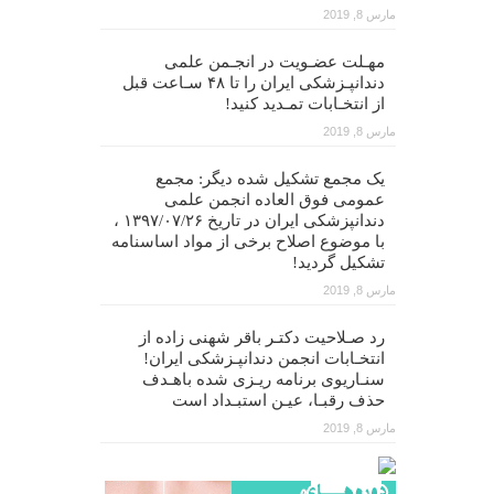
مارس 8, 2019
مهـلت عضـویت در انجـمن علمی
دندانپـزشکی ایران را تا ۴۸ سـاعت قبل
از انتخـابات تمـدید کنید!
مارس 8, 2019
یک مجمع تشکیل شده دیگر: مجمع
عمومی فوق العاده انجمن علمی
دندانپزشکی ایران در تاریخ ۱۳۹۷/۰۷/۲۶ ،
با موضوع اصلاح برخی از مواد اساسنامه
تشکیل گردید!
مارس 8, 2019
رد صـلاحیت دکتـر باقر شهنی زاده از
انتخـابات انجمن دندانپـزشکی ایران!
سنـاریوی برنامه ریـزی شده باهـدف
حذف رقبـا، عیـن استبـداد است
مارس 8, 2019