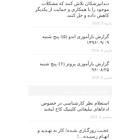
دندانپزشکان تلاش کنند که مشکلات
موجود را با همکاری و حمایت از یکدیگر
کاهش داده و حل کنند.
ژانویه 3, 2019
گزارش بازآموزی اندو (۵)/ پنج شنبه
۱۳۹۶/۰۹/۰۹
مارس 8, 2018
گزارش بازآموزی پروتز (۶)/ پنج شنبه
۹۶/۰۸/۲۵
مارس 8, 2018
حقوق پزشکی و مدنی
استعلام نظر کارشناسی در خصوص
ادعاهای تبلیغاتی کلینیک کاخ لبخند
دسامبر 4, 2025
عجـب روزگـاری شـده! کار به تهـدید و
اتهـام رسیـده…!