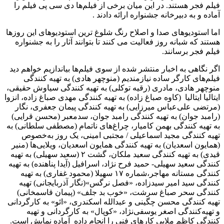
فیلم فجر هستند. در این میان برخی از فیلم‌ها دی سی پی فیلم را
آماده و به دبیرخانه جشنواره ارائه دادند .
اما استودیوهای صدا و اصلاح رنگ شلوغ ترین استودیوهای این روزها
هستند که شبانه روز فعالیت‌ می کنند تا بتوانند آثار را به جشنواره
فیلم فجر برسانند.
اگر نگاهی به اخبار منتشر شده از سوی فیلم‌ها بیاندازیم خواهم دید
فیلم‌های کارگر ساده نیازمندیم (منوچهر هادی) به تهیه کنندگی
منوچهر هادی، مادری (رقیه توکلی) به تهیه کنندگی سیاوش حقیقی،
ایتالیا ایتالیا (کاوه صباغ زاده) به تهیه کنندگی مهدی صباغ زاده، انزوا
(مرتضی علی‌عباس میرزایی) به تهیه کنندگی پیمان جعفری، نگار
(رامبد جوان) به تهیه کنندگی رامبد جوان، سدمعبر (محسن قرایی)
به تهیه کنندگی بهمن کامیار، چراغ‌های ناتمام (مصطفی سلطانی) به
تهیه کنندگی مجید اسماعیلی / مجتبی امینی، یک روز به‌خصوص
(همایون اسعدیان) به تهیه کنندگی همایون اسعدیان، ویلایی‌ها (منیر
قیدی) به تهیه کنندگی سعید ملکان، گشت ۲ (سعید سهیلی) به تهیه
کنندگی سعید سهیلی- حمید فرح نژاد، اسرافیل (آیدا پناهنده) به تهیه
کنندگی مستانه مهاجر،شماره ۱۷ سهیلا (محمود غفاری) به تهیه
کنندگی سید امیر سیدزاده، «فصل نرگس»(نگار آذربایجانی) تهیه
کنندگی سحر صباغ سرشت، «خوب بد جلف» (پیمان قاسمخانی)
تهیه کنندگی محسن چگینی و عبدالله اسکندری، «ائو» به کارگردانی
و تهیه‌کنندگی اصغر یوسفی‌نژاد، «کوپال» به کارگردانی و تهیه
کنندگی کاظم ملایی کارهای فنی را انجام داده آماده نمایش است.