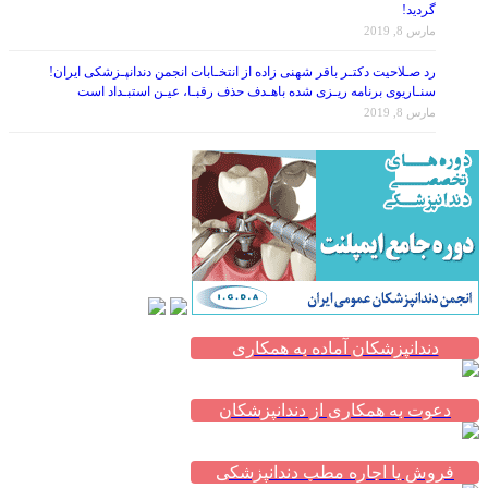
گردید!
مارس 8, 2019
رد صـلاحیت دکتـر باقر شهنی زاده از انتخـابات انجمن دندانپـزشکی ایران!
سنـاریوی برنامه ریـزی شده باهـدف حذف رقبـا، عیـن استبـداد است
مارس 8, 2019
دندانپزشکان آماده به همکاری
دعوت به همکاری از دندانپزشکان
فروش یا اجاره مطب دندانپزشکی