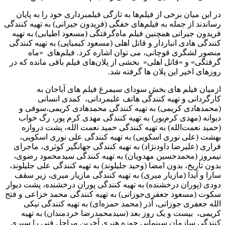
در این میان برخی از فیلم‌ها به تازگی فیلمبرداری خود را به پایان
رساندند از جمله به فیلم‌های خفگی (فریدون جیرانی) به تهیه کنندگی
فریدون جیرانی همچنین فیلم ماه‌گرفتگی (مسعود اطیابی) به تهیه
کنندگی هادی انباردار و قاتل اهلی (مسعود کیمیایی) به تهیه کنندگی
منصور لشگری قوچانی، می توان اشاره کرد. فیلم‌های «ماه
گرفتگی» و «قاتل اهلی» بخشی از پلان‌های فیلم باقی مانده که در
روزهای اخیر این پلان ها گرفته شد.
ازمیان فیلم های بخش سودای سیمرغ فیلم های آباجان به
کارگردانی و تهیه کنندگی هاتف علیمردانی، کمدی انسانی
(محمدهادی کریمی) به تهیه کنندگی محمدهادی کریمی،سوفی و
دیوانه (مهدی کرم‌پور) به تهیه کنندگی مهدی کرم پور، رگ خواب
(حمید نعمت‌الله) به تهیه کنندگی حمید نعمت الله، پشت دروازه
بهشت (علی نوری اسکویی) به تهیه کنندگی علی نوری اسکویی،
فراری (علیرضا داودنژاد) به تهیه کنندگی جهانگیر کوثری، ماجرای
نیمروز (محمدحسین مهدویان) به تهیه کنندگی سیدمحمود رضوی،
بدون تاریخ، بدون امضا (وحید جلیلوند) به تهیه کنندگی علی جلیلوند،
سارا و آیدا (مازیار میری) به تهیه کنندگی مازیار میری، زیر سقف
دودی (پوران درخشنده) به تهیه کنندگی پوران درخشنده، پشت دیوار
سکوت (مسعود جعفری‌جوزانی) به تهیه کنندگی محمد خزاعی و فتح
الله جعفری جوزانی، آذر (محمد حمزه‌ای) به تهیه کنندگی نیکی
کریمی، بیست و یک روز بعد (سیدمحمدرضا خردمندان) به تهیه
کنندگی سازمان سینمایی حوزه هنری آخرین مراحل فنی را سپری