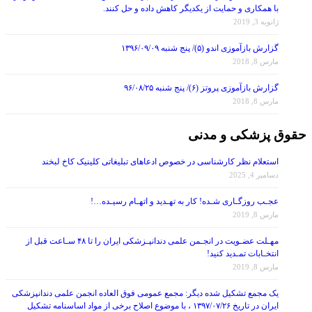
با همکاری و حمایت از یکدیگر کاهش داده و حل کنند.
ژانویه 3, 2019
گزارش بازآموزی اندو (۵)/ پنج شنبه ۱۳۹۶/۰۹/۰۹
مارس 8, 2018
گزارش بازآموزی پروتز (۶)/ پنج شنبه ۹۶/۰۸/۲۵
مارس 8, 2018
حقوق پزشکی و مدنی
استعلام نظر کارشناسی در خصوص ادعاهای تبلیغاتی کلینیک کاخ لبخند
دسامبر 4, 2025
عجـب روزگـاری شـده! کار به تهـدید و اتهـام رسیـده…!
مارس 8, 2019
مهـلت عضـویت در انجـمن علمی دندانپـزشکی ایران را تا ۴۸ سـاعت قبل از
انتخـابات تمـدید کنید!
مارس 8, 2019
یک مجمع تشکیل شده دیگر: مجمع عمومی فوق العاده انجمن علمی دندانپزشکی
ایران در تاریخ ۱۳۹۷/۰۷/۲۶ ، با موضوع اصلاح برخی از مواد اساسنامه تشکیل