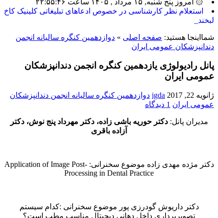
۞ امروز پنج شنبه, ۱۵ مرداد , ۱۴۰۵ ساعت ۲۲:۵۵:۴۶
بیشتر_
شمااینجا هستید:
صفحه اصلی
»
دوازدهمین کنگره سالیانه انجمن
دندانپزشکان عمومی ایران
پانل رادیولوژی یازدهمین کنگره انجمن دندانپزشکان
عمومی ایران
ژانویه 22, 2017
igda
دوازدهمین کنگره سالیانه انجمن دندانپزشکان
عمومی ایران
1 دیدگاه
مدیران پانل:
دکتر حوریه باشی زاده، دکتر مهرداد پنج نوش، دکتر
آزاده باقری
دکتر مژده مهدی زاده موضوع سخنرانی: Application of Image Post-
Processing in Dental Practice
دکتر داریوش گودرزی پور موضوع سخنرانی :کدام سیستم
تصویربرداری داخل دهانی دیجیتال مناسب مطب است؟