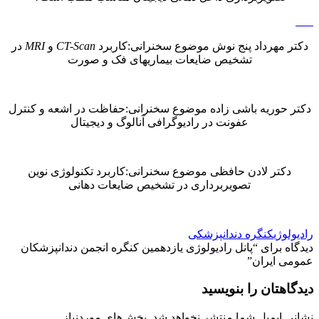
Watch Full Movie Online Streaming Online and Download
دکتر مهرداد پنج نوش موضوع سخنرانی:کاربرد
CT-Scan
و
MRI
در
تشخیص ضایعات بیماریهای فک و صورت
دکتر حوریه باشی زاده موضوع سخنرانی:حفاظت در اشعه و کنترل
عفونت در رادیوگرافی آنالوگ و دیجیتال
دکتر لادن حافظی موضوع سخنرانی:کاربرد تکنولوژی نوین
تصویربرداری در تشخیص ضایعات دهانی
رادیولوژی
کنگره دندانپزشکی
دیدگاه برای “
پانل رادیولوژی یازدهمین کنگره انجمن دندانپزشکان
عمومی ایران
”
دیدگاهتان را بنویسید
نشانی ایمیل شما منتشر نخواهد شد.
بخش‌های موردنیاز
علامت‌گذاری شده‌اند
*