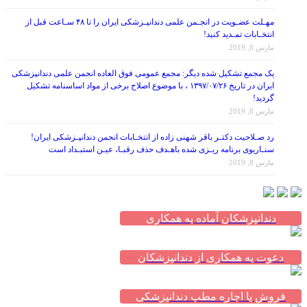
مهـلت عضـویت در انجـمن علمی دندانپـزشکی ایران را تا ۴۸ سـاعت قبل از
انتخـابات تمـدید کنید!
مارس 8, 2019
یک مجمع تشکیل شده دیگر: مجمع عمومی فوق العاده انجمن علمی دندانپزشکی
ایران در تاریخ ۱۳۹۷/۰۷/۲۶ ، با موضوع اصلاح برخی از مواد اساسنامه تشکیل
گردید!
مارس 8, 2019
رد صـلاحیت دکتـر باقر شهنی زاده از انتخـابات انجمن دندانپـزشکی ایران!
سنـاریوی برنامه ریـزی شده باهـدف حذف رقبـا، عیـن استبـداد است
مارس 8, 2019
دندانپزشکان آماده به همکاری
دعوت به همکاری از دندانپزشکان
فروش یا اجاره مطب دندانپزشکی