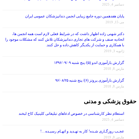
پایان هفدهمین دوره جامع زیبایی انجمن دندانپزشکان عمومی ایران
می 15, 2019
دکتر شهنی زاده اظهار داشت که در شرایط فعلی لازم است همه انجمن ها،
اتحادیه صنف و شرکت های تجاری دندانپزشکان تلاش کنند که مشکلات موجود را
با همکاری و حمایت از یکدیگر کاهش داده و حل کنند.
ژانویه 3, 2019
گزارش بازآموزی اندو (۵)/ پنج شنبه ۱۳۹۶/۰۹/۰۹
مارس 8, 2018
گزارش بازآموزی پروتز (۶)/ پنج شنبه ۹۶/۰۸/۲۵
مارس 8, 2018
حقوق پزشکی و مدنی
استعلام نظر کارشناسی در خصوص ادعاهای تبلیغاتی کلینیک کاخ لبخند
دسامبر 4, 2025
عجـب روزگـاری شـده! کار به تهـدید و اتهـام رسیـده…!
مارس 8, 2019