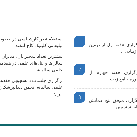
م
آخرین اخبار
استعلام نظر کارشناسی در خصوص
1
اری هفته اول از نهمین
تبلیغاتی کلینیک کاخ لبخند
یبایی...
بیشترین تعداد سخنرانان، مدیران پ
سالن‌ها و پنل‌های علمی در هفدهم
2
علمی سالیانه
گزاری هفته چهارم از
وره جامع زیب...
برگزاری جلسات دانشجویی هفدهم
علمی سالیانه انجمن دندانپزشکا
ایران
3
رگزاری موفق پنج همایش
نه ششمین ...