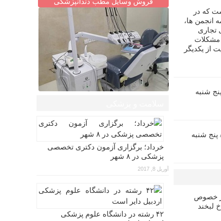
فروش وسایل مطب دندانپزشکی
ت که در
 انجمن ها،
 تجاری
 مشکلات
ت از یکدیگر
زآموزی اندو (۵)/ پنج شنبه
سلامت و پزشکی
ش بازآموزی پروتز (۶)/ پنج شنبه
خرداد؛ برگزاری آزمون دکتری تخصصی
پزشکی در ۸ شهر
آوریل 8, 2017
در خصوص
خ لبخند
۴۲ رشته در دانشگاه علوم پزشکی