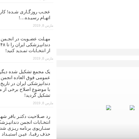
عجـب روزگـاری شـده! کار ب
اتهـام رسیـده…!
مارس 8, 2019
مهـلت عضـویت در انجـمن
د
از انتخـابات تمـدید کنید!
مارس 8, 2019
یک مجمع تشکیل شده دیگر
عمومی فوق العاده انجمن
با موضوع اصلاح برخی از م
تشکیل گردید!
مارس 8, 2019
رد صـلاحیت دکتـر باقر شهن
انتخـابات انجمن دندانپـزشک
سنـاریوی برنامه ریـزی شد
حذف رقبـا، عیـن استبـداد