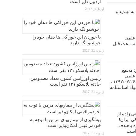
اردبیل دایر است
آوریل 8, 2017
ه تهـدید و
با خوردن این خوراکی ها دهان خود را
 علمی
خوشبو نگه دارید
ندانپـزشکی ایران را تا ۴۸ سـاعت قبل
ژانویه 21, 2017
: مجمع
 علمی
رئیس اورژانس کشور: تعداد مصدومین
دندانپزشکی ایران در تاریخ ۱۳۹۷/۰۷/۲۶ ،
حادثه پلاسکو ۱۲۱ نفر است
واد اساسنامه
ژانویه 21, 2017
ی زاده از
ی ایران!
پیشگیری از بیماریهای مزمن با توجه به
ه باهـدف
خودمراقبتی امکان‌پذیر است
 است
ژانویه 21, 2017