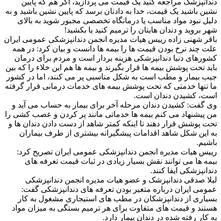
دندانپزشک مراجعه کنید یک قیمت می پردازید، اگر هم که پایین
نشین باشید یک قیمت، خدا به دادتان برسد که پایین نشین باشید و به
دلیل نبود مواد مناسب یا درمانگاه تخصصی مجبور شوید به بالای
شهر بروید و دندان هایتان را ترمیم کنید یا بکشید!
باقر شهنی زاده رییس هیات مدیره انجمن دندانپزشکی عمومی ایران
علت چند نرخ بودن قیمت ها را بیمه ها دانست و بیان کرد: در همه
کشورهای دنیا دندانپزشکی هزینه بردار است و مردم برای درمان
باید تحت پوشش بیمه ها قرار بگیرند و بیمه ها هم این خلاء را که بین
جیب بیمار و مطب است به شکل مناسبی پر می کنند، اما در کشور
ما تنها خدمتی که تحت پوشش بیمه های خدمات درمانی قرار گرفته
است، کشیدن دندان است.
وی گفت: کشیدن دندان مرحله آخر برای بیمار به حساب می آید و
من پیشنهاد می کنم بیمه ها خدماتی مانند پر کردن و عصب کشی را
تحت پوشش قرار دهند تا اینکه کمتر شاهد از دست دادن دندان ها و
به این شکل شاهد اقدامات پیشگیرانه بیشتری از طرف بیماران
باشیم.
رییس هیات مدیره انجمن دندانپزشکی عمومی ایران تصریح کرد:
بیمه ها می توانند نقش بسیار زیادی در ثبات قیمت تعرفه های
دندانپزشکی ایفا کنند.
لیلا صدقی دندانپزشک و عضو هیات مدیره انجمن دندانپزشکی
عمومی ایران درباره متغیر بودن تعرفه های دندانپزشکی گفت:
بسیاری از دندانپزشکان در مطب های استیجاری مشغول به کار
هستند و قیمت های متفاوت برای هر ترمیم بستگی به میزان مواد
به کار رفته شده در دندان بیمار دارد.