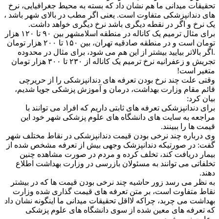
تحقیقات میدانی ما هم نشان داد که بسته به محیط جغرافیایی، نرخ
های دندانپزشکی متفاوت است. یعنی اگر مطب در بالای شهر باشد ،
یک نرخ و اگر در نقطه دیگری باشد نرخ دیگری خواهد داشت.
برای مثال ترمیم یک کاناله در منطقه اسلامشهر بین ۹۰ تا ۱۲۰ هزار
تومان است و در منطقه صادقیه تهران، بین ۱۵۰ تا ۲۰۰ هزار تومان
.اگر بالاتر بیایید بیشتر از این هم می شود، برای مثال در محدوده
تجریش و زعفرانیه نرخ ترمیم یک کاناله از ۲۳۰ تا ۳۰۰ هزار تومان
متغیر است!
وقتی علت چند نرخ بودن تعرفه های دندانپزشکی را از حریرچی
قائم مقام وزارت بهداشت، درمان و آموزش پزشکی جویا شدیم،
بیان کرد:
برای دندانپزشکی تعرفه های ثابتی داریم که افراد می توانند با
مراجعه به سایت های دانشگاه های علوم پزشکی شهر خود این
قیمت ها را ببینند.
وی درباره چند نرخی بودن قیمت دندانپزشکی در نقاط مختلف شهر
گفت: در صورتیکه دندانپزشک وجهی بیش از تعرفه مشخص شده از
بیمار دریافت کند، تخلف کرده و مردم در صورت مشاهده چنین
تخلفاتی می توانند به مسئولان بازرسی در وزارت بهداشت اطلاع
دهند.
به نظر می رسد زور حاشیه چند نرخی بودن قیمت ها که در بیشتر
نقاط متفاوت است، بر متن تعرفه های قیمت گذاری شده وزارت
بهداشت می چربد، چراکه لااقل تحقیقات میدانی ما اینگونه نشان داد
که تعرفه های معین شده از سوی دانشگاه های علوم پزشکی