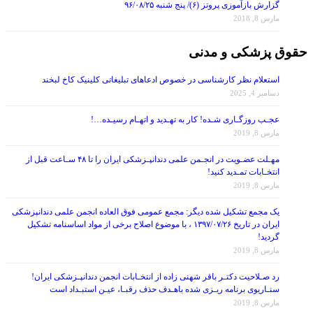
گزارش بازآموزی پروتز (۶)/ پنج شنبه ۹۶/۰۸/۲۵
مارس 8, 2018
حقوق پزشکی و مدنی
استعلام نظر کارشناسی در خصوص ادعاهای تبلیغاتی کلینیک کاخ لبخند
دسامبر 4, 2025
عجـب روزگـاری شـده! کار به تهـدید و اتهـام رسیـده…!
مارس 8, 2019
مهـلت عضـویت در انجـمن علمی دندانپـزشکی ایران را تا ۴۸ سـاعت قبل از
انتخـابات تمـدید کنید!
مارس 8, 2019
یک مجمع تشکیل شده دیگر: مجمع عمومی فوق العاده انجمن علمی دندانپزشکی
ایران در تاریخ ۱۳۹۷/۰۷/۲۶ ، با موضوع اصلاح برخی از مواد اساسنامه تشکیل
گردید!
مارس 8, 2019
رد صـلاحیت دکتـر باقر شهنی زاده از انتخـابات انجمن دندانپـزشکی ایران!
سنـاریوی برنامه ریـزی شده باهـدف حذف رقبـا، عیـن استبـداد است
مارس 8, 2019