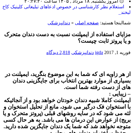
۞ امروز یکشنبه, ۱۸ مرداد , ۱۴۰۵ ساعت ۲۰:۲۷:۲۰
بیش_
شمااینجا هستید:
صفحه اصلی
»
دندانپزشکی
مزایای استفاده از ایمپلنت نسبت به دست دندان متحرک
و یا پروتز ثابت چیست؟
فوریه 1, 2017
igda
دندانپزشکی
2,818 دیدگاه
از هر زاویه ای که شما به این موضوع بنگرید، ایمپلنت در
بسیاری از موارد بهترین انتخاب برای جایگزینی دندان
های از دست رفته شما است.
– زیبایی :
ایمپلنت کاملا شبیه دندان خودتان خواهد بود و از آنجائیکه
با استخوان فک درگیر می شود، مانع از تحلیل استخوان و
لثه می شود که در سایه روشهای قبلی (پروتز متحرک و یا
بریج) از عوارض این درمان ها می باشد. به هر حال کسی
متوجه نخواهد شد که شما یک دندان جایگزین شده دارید.
– حفظ ساختمان دندان های مجاور: