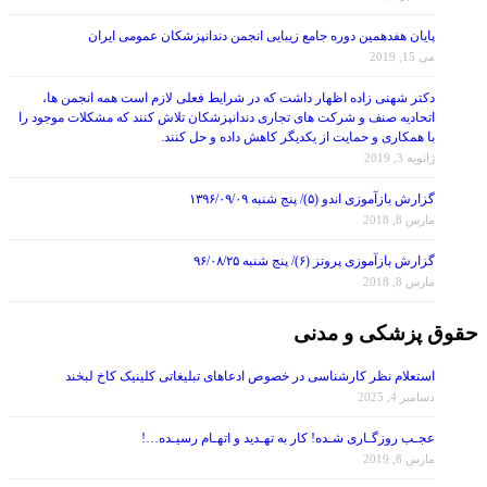
پایان هفدهمین دوره جامع زیبایی انجمن دندانپزشکان عمومی ایران
می 15, 2019
دکتر شهنی زاده اظهار داشت که در شرایط فعلی لازم است همه انجمن ها،
اتحادیه صنف و شرکت های تجاری دندانپزشکان تلاش کنند که مشکلات موجود را
با همکاری و حمایت از یکدیگر کاهش داده و حل کنند.
ژانویه 3, 2019
گزارش بازآموزی اندو (۵)/ پنج شنبه ۱۳۹۶/۰۹/۰۹
مارس 8, 2018
گزارش بازآموزی پروتز (۶)/ پنج شنبه ۹۶/۰۸/۲۵
مارس 8, 2018
حقوق پزشکی و مدنی
استعلام نظر کارشناسی در خصوص ادعاهای تبلیغاتی کلینیک کاخ لبخند
دسامبر 4, 2025
عجـب روزگـاری شـده! کار به تهـدید و اتهـام رسیـده…!
مارس 8, 2019
مهـلت عضـویت در انجـمن علمی دندانپـزشکی ایران را تا ۴۸ سـاعت قبل از