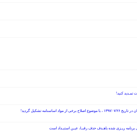
نامه تشکیل گردید!
ی برنامه ریـزی شده باهـدف حذف رقبـا، عیـن استبـداد است