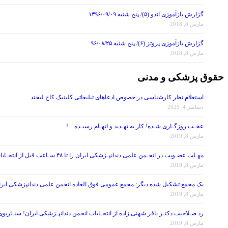
گزارش بازآموزی اندو (۵)/ پنج شنبه ۱۳۹۶/۰۹/۰۹
مارس 8, 2018
گزارش بازآموزی پروتز (۶)/ پنج شنبه ۹۶/۰۸/۲۵
مارس 8, 2018
حقوق پزشکی و مدنی
استعلام نظر کارشناسی در خصوص ادعاهای تبلیغاتی کلینیک کاخ لبخند
دسامبر 4, 2025
عجـب روزگـاری شـده! کار به تهـدید و اتهـام رسیـده…!
مارس 8, 2019
مهـلت عضـویت در انجـمن علمی دندانپـزشکی ایران را تا ۴۸ سـاعت قبل از انتخـابات تمـدید کنید!
مارس 8, 2019
یک مجمع تشکیل شده دیگر: مجمع عمومی فوق العاده انجمن علمی دندانپزشکی ایران در تاریخ ۱۳۹۷/۰۷/۲۶ ، با موضوع اصلاح برخی از مواد اساس
مارس 8, 2019
رد صـلاحیت دکتـر باقر شهنی زاده از انتخـابات انجمن دندانپـزشکی ایران! سنـاریو
مارس 8, 2019