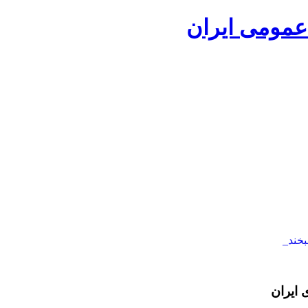
بخند_
 ایران