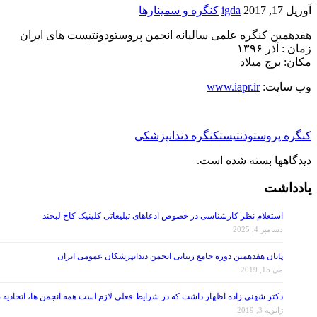
آوریل 17, 2017
igda
کنگره و سمینارها
هفدهمین کنگره علمی سالیانه انجمن پروستودونتیست های ایران
زمان : آذر ۱۳۹۶
مکان: برج میلاد
وب سایت:
www.iapr.ir
کنگره پروستودنتیست
کنگره دندانپزشکی
دیدگاهها بسته شده است.
یادداشت
استعلام نظر کارشناسی در خصوص ادعاهای تبلیغاتی کلینیک کاخ لبخند
دسامبر 4, 2025
پایان هفدهمین دوره جامع زیبایی انجمن دندانپزشکان عمومی ایران
می 15, 2019
دکتر شهنی زاده اظهار داشت که در شرایط فعلی لازم است همه انجمن ها، اتحادیه 
ژانویه 3, 2019