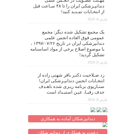
مهـلت عضـویت در انجـمن علمی
دندانپـزشکی ایران را تا ۴۸ سـاعت قبل
از انتخـابات تمـدید کنید!
مارس 8, 2019
یک مجمع تشکیل شده دیگر: مجمع
عمومی فوق العاده انجمن علمی
دندانپزشکی ایران در تاریخ ۱۳۹۷/۰۷/۲۶ ،
با موضوع اصلاح برخی از مواد اساسنامه
تشکیل گردید!
مارس 8, 2019
رد صـلاحیت دکتـر باقر شهنی زاده از
انتخـابات انجمن دندانپـزشکی ایران!
سنـاریوی برنامه ریـزی شده باهـدف
حذف رقبـا، عیـن استبـداد است
مارس 8, 2019
دندانپزشکان آماده به همکاری
دعوت به همکاری از دندانپزشکان