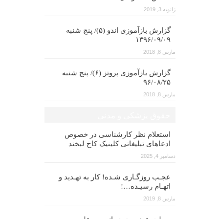
ژانویه 3, 2019
گزارش بازآموزی اندو (۵)/ پنج شنبه
۱۳۹۶/۰۹/۰۹
مارس 8, 2018
گزارش بازآموزی پروتز (۶)/ پنج شنبه
۹۶/۰۸/۲۵
مارس 8, 2018
حقوق پزشکی و مدنی
استعلام نظر کارشناسی در خصوص
ادعاهای تبلیغاتی کلینیک کاخ لبخند
دسامبر 4, 2025
عجـب روزگـاری شـده! کار به تهـدید و
اتهـام رسیـده…!
مارس 8, 2019