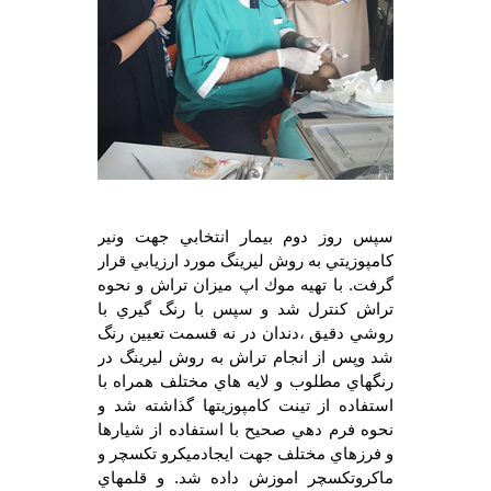
سپس روز دوم بيمار انتخابي جهت ونير
كامپوزيتي به روش ليرينگ مورد ارزيابي قرار
گرفت. با تهيه موك اپ ميزان تراش و نحوه
تراش كنترل شد و سپس با رنگ گيري با
روشي دقيق ،دندان در نه قسمت تعيين رنگ
شد وپس از انجام تراش به روش ليرينگ در
رنگهاي مطلوب و لايه هاي مختلف همراه با
استفاده از تينت كامپوزيتها گذاشته شد و
نحوه فرم دهي صحيح با استفاده از شيارها
و فرزهاي مختلف جهت ايجادميكرو تكسچر و
ماكروتكسچر اموزش داده شد. و قلمهاي