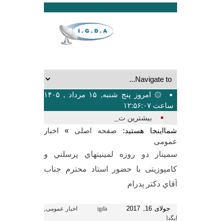
۞ امروز پنج شنبه, ۱۵ مرداد , ۱۴۰۵
ساعت ۱۲:۵۶:۰۷
بیشترین تعداد سخنر_
شمااینجا هستید:
»
صفحه اصلی
اخبار
عمومی
سمينار دو روزه لمينيتهاي پرسلني و
كامپوزيتی با حضور استاد محترم جناب
آقاي دكتر پدرام
جولای 16, 2017
,
igda
اخبار عمومی
ایگدا