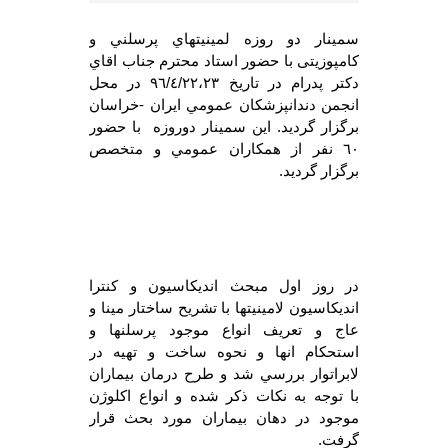
سمينار دو روزه لمينيتهاي پرسلني و
كامپوزيتی با حضور استاد محترم جناب اقاي
دكتر پدرام در تاريخ ٩٦/٤/٢٢،٢٣ در محل
انجمن دندانپزشكان عمومي ايران -خراسان
برگزار گرديد. اين سمينار دوروزه با حضور
٦٠ نفر از همكاران عمومي و متخصص
برگزار گرديد.
در روز اول مبحث انديكاسيون و كنترا
انديكاسيون لامينيتها با تشريح ساختار مينا و
عاج و تعريف انواع موجود پرسلنها و
استحكام انها و نحوه ساخت و تهيه در
لابراتوار بررسي شد و طرح درمان بيماران
با توجه به نكات ذكر شده و انواع اكلوژن
موجود در دهان بيماران مورد بحث قرار
گرفت.