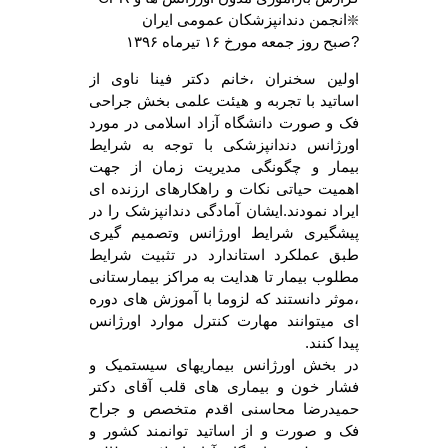
❇️انجمن دندانپزشکان عمومی ایران
?صبح روز جمعه مورخ ۱۶ تیرماه ۱۳۹۶
اولین سخنران ،خانم دکتر فینا ناوی از
اساتید با تجربه و هیئت علمی بخش جراحی
فک و صورت دانشگاه آزاد اسلامی در مورد
اورژانس دندانپزشکی با توجه به شرایط
بیمار و چگونگی مدیریت زمان از جهت
اهمیت حیاتی نکات و راهکارهای ارزنده ای
ایراد نمودند.ایشان آمادگی دندانپزشک را در
پیشگیری شرایط اورژانس وتصمیم گیری
طبق عملکرد استاندارد در تثبیت شرایط
مطلوب بیمار تا هدایت به مراکز بیمارستانی
،موثر دانستند که لزوما با آموزش های دوره
ای میتوانند مهارت کنترل موارد اورژانس
پیدا کنند.
در بخش اورژانس بیماریهای سیستمیک و
فشار خون و بیماری های قلب آقای دکتر
حمیدرضا محاسنی اقدم متخصص و جراح
فک و صورت و از اساتید توانمند کشور و