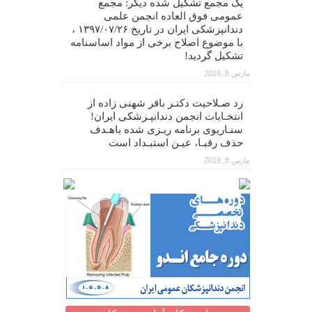
یک مجمع تشکیل شده دیگر: مجمع
عمومی فوق العاده انجمن علمی
دندانپزشکی ایران در تاریخ ۱۳۹۷/۰۷/۲۶ ،
با موضوع اصلاح برخی از مواد اساسنامه
تشکیل گردید!
مارس 8, 2019
رد صـلاحیت دکتـر باقر شهنی زاده از
انتخـابات انجمن دندانپـزشکی ایران!
سنـاریوی برنامه ریـزی شده باهـدف
حذف رقبـا، عیـن استبـداد است
مارس 8, 2019