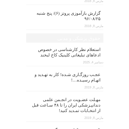
مارس 8, 2018
گزارش بازآموزی پروتز (۶)/ پنج شنبه
۹۶/۰۸/۲۵
مارس 8, 2018
حقوق پزشکی و مدنی
استعلام نظر کارشناسی در خصوص
ادعاهای تبلیغاتی کلینیک کاخ لبخند
دسامبر 4, 2025
عجـب روزگـاری شـده! کار به تهـدید و
اتهـام رسیـده…!
مارس 8, 2019
مهـلت عضـویت در انجـمن علمی
دندانپـزشکی ایران را تا ۴۸ سـاعت قبل
از انتخـابات تمـدید کنید!
مارس 8, 2019