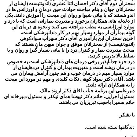
سخنرانان جوان و بنام مباحث حوادث حین درمان و اورژانس ها در
اندو هستند که با بیانی شیوا و روان این مبحث را آموزش دادند. یکی
از دغدغه های همکاران برخورد و مدیریت بیمارانی است که با درد و
موارد اورژانسی به مطب مراجعه می کنند و نحوه ی درمان این
گونه بیماران از موارد بسیار مهم در کار دندانپزشکی است.
اخرین سخنران این بازآموزی آقای دکتر سهراب سوادکوهی
(اندودنتیست) از سخنرانان موفق و جوان میهن مان هستند که
مبحث مدیریت بیمار و کنترل درد را با بیانی بسیار گیرا و روان و با
تسلط بالا تدریس کردند.
درد جزء جداناپذیر برخی درمان های دندانپزشکی است به خصوص
در درمان ریشه است و مدیریت بیماران و کنترل دردهایشان از
موارد بسیار مهم در درمان خوب و هم چنین آرامش بیماران می
باشد. آقای دکتر سواد کوهی نکات کلیدی و مهم در مورد این مبحث
را به همکاران ارائه دادند.
دبیرعلمی این برنامه جناب اقای دکتر اروند مالک
مسئول اجرایی، خانم دکتر نیوشا همای نیکفر و مسئول دبیرخانه ای
خانم سمیرا باحجب تبریزیان می باشند.
با تشکر
دیدگاهها بسته شده است.
یادداشت