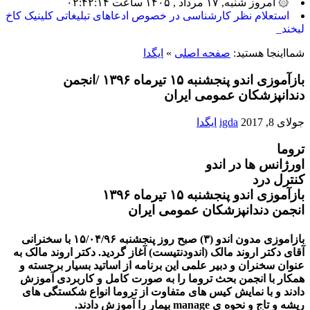
۞ امروز شنبه, ۱۷ مرداد , ۱۴۰۵ ساعت ۰۲:۴۲:۱۴
ب_
شمااینجا هستید:
صفحه اصلی
»
ایگدا
بازآموزی اندو پنجشنبه ۱۵ تیرماه ۱۳۹۶ /انجمن
دندانپزشکان عمومی ایران
جولای 8, 2017
igda
ایگدا
تروما
اورژانس ها در اندو
کنترل درد
بازآموزی اندو پنجشنبه ۱۵ تیرماه ۱۳۹۶
انجمن دندانپزشکان عمومی ایران
بازاموزی مدون اندو (۳) صبح روز پنجشنبه ۱۵/۰۴/۹۶ با سخنرانی
آقای دکتر اروند مالک (اندودنتیست) آغاز گردید. دکتر اروند مالک به
عنوان سخنران و دبیر علمی این برنامه از اساتید بسیار برجسته و
همکار با انجمن بحث تروما را به صورت کامل و کاربردی آموزش
دادند و با نمایش کیس های متفاوت از تروما انواع شکستگی های
ریشه و تاج و نحوه ی manage بیمار را آموزش دادند.
سخنران دوم آقای دکتر احسان اثنا عشری (اندونتیست) ایشان از