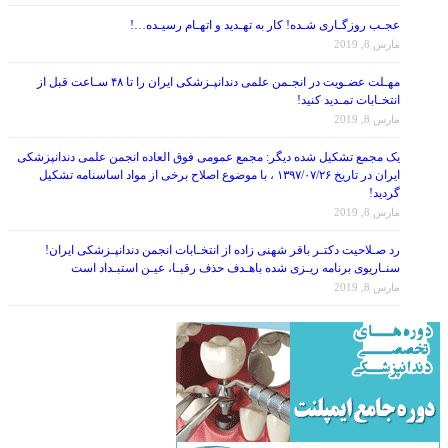
عجـب روزگـاری شـده! کار به تهـدید و اتهـام رسیـده…!
مارس 8, 2019
مهـلت عضـویت در انجـمن علمی دندانپـزشکی ایران را تا ۴۸ سـاعت قبل از
انتخـابات تمـدید کنید!
مارس 8, 2019
یک مجمع تشکیل شده دیگر: مجمع عمومی فوق العاده انجمن علمی دندانپزشکی
ایران در تاریخ ۱۳۹۷/۰۷/۲۶ ، با موضوع اصلاح برخی از مواد اساسنامه تشکیل
گردید!
مارس 8, 2019
رد صـلاحیت دکتـر باقر شهنی زاده از انتخـابات انجمن دندانپـزشکی ایران!
سنـاریوی برنامه ریـزی شده باهـدف حذف رقبـا، عیـن استبـداد است
مارس 8, 2019